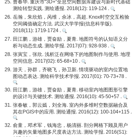
25.
曹春华. 重庆市“3D+”全息空间数据库建设与新时代基础
测绘转型实践. 测绘通报. 2018(12): 119-124 .
26.
岳瀚，朱欣焰，呙维，佘冰，高超. Knox时空交互检验
空间阈值确定方法. 武汉大学学报(信息科学版).
2018(11): 1719-1724 .
27.
田江鹏，游雄，贾奋励，夏青. 地图符号的认知语义分
析与动态生成. 测绘学报. 2017(07): 928-938 .
28.
张寅宝，张欣. 浅析泛在网络下的地图制作与使用. 地理
空间信息. 2017(02): 65-68+10 .
29.
游天，孙群，齐晓飞，孙卫新. 情境驱动的室内位置地
图动态表达. 测绘科学技术学报. 2017(01): 70-73+78 .
30.
田江鹏，游雄，贾奋励，夏青. 移动室内地图图形引擎
的设计与关键技术. 测绘通报. 2016(10): 45-50+57 .
31.
张春敏，郭云嫣，刘全海. 室内外多维时空数据融合及
其在PGIS中的应用. 测绘通报. 2016(12): 100-104+115 .
32.
俞童，邓术军，钱海忠，杨清丽. 剖分网格下顾及用户
兴趣的矢量地图多尺度表达方法. 测绘学报. 2016(S1):