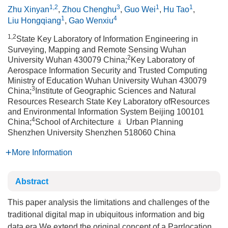
1,2
3
1
1
Zhu Xinyan
,
Zhou Chenghu
,
Guo Wei
,
Hu Tao
,
1
4
Liu Hongqiang
,
Gao Wenxiu
1,2
State Key Laboratory of Information Engineering in
Surveying, Mapping and Remote Sensing Wuhan
2
University Wuhan 430079 China;
Key Laboratory of
Aerospace Information Security and Trusted Computing
Ministry of Education Wuhan University Wuhan 430079
3
China;
Institute of Geographic Sciences and Natural
Resources Research State Key Laboratory ofResources
and Environmental Information System Beijing 100101
4
China;
School of Architecture ﹠ Urban Planning
Shenzhen University Shenzhen 518060 China
More Information
Abstract
This paper analysis the limitations and challenges of the
traditional digital map in ubiquitous information and big
data era.We extend the original concept of a Parrlocation