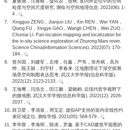
6.
夏敬潮，汪善根，金向农，曾秋. 室内外定位中的空间
粒度与空间尺度研究. 测绘与空间地理信息. 2022(06): 1-
4 .
7.
Xingguo ZENG，Jianjun LIU，Xin REN，Wei YAN，
Qiang FU，Xingye GAO，Wangli CHEN，Wei ZUO，
Chunlai LI. Pan-location mapping and localization for
the in-situ science exploration of Zhurong Mars rover.
Science China(Information Sciences). 2022(07): 170-
184 .
8.
曾兴国，刘建军，左维，任鑫，严韦，张舟斌，高兴
烨，陈王丽，刘宇轩，李春来. 泛地图理论下深空探测
场景空间制图表达思考. 武汉大学学报(信息科学版).
2022(12): 2123-2133 .
9.
王海鹰，闫浩文，田江鹏，梁晓鹤. 后现代哲学视野下
的微地图. 武汉大学学报(信息科学版). 2022(12): 2026-
2037 .
10.
薛卫星，李清泉，周宝定. 虚拟AP支持的室内非线性约
束区域定位. 测绘学报. 2021(05): 569-579 .
11.
李华蓉，李海明，陈涛，罗鑫. 基于CAD建筑平面图的