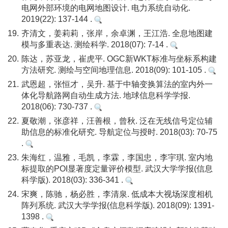
电网外部环境的电网地图设计. 电力系统自动化.
2019(22): 137-144 .
19.
齐清文，姜莉莉，张岸，余卓渊，王江浩. 全息地图建
模与多重表达. 测绘科学. 2018(07): 7-14 .
20.
陈达，苏亚龙，崔虎平. OGC新WKT标准与坐标系构建
方法研究. 测绘与空间地理信息. 2018(09): 101-105 .
21.
武恩超，张恒才，吴升. 基于中轴变换算法的室内外一
体化导航路网自动生成方法. 地球信息科学学报.
2018(06): 730-737 .
22.
夏敬潮，张彦祥，汪善根，曾秋. 泛在无线信号定位辅
助信息的标准化研究. 导航定位与授时. 2018(03): 70-75
.
23.
朱海红，温雅，毛凯，李霖，李国忠，李宇琪. 室内地
标提取的POI显著度定量评价模型. 武汉大学学报(信息
科学版). 2018(03): 336-341 .
24.
宋爽，陈驰，杨必胜，李清泉. 低成本大视场深度相机
阵列系统. 武汉大学学报(信息科学版). 2018(09): 1391-
1398 .