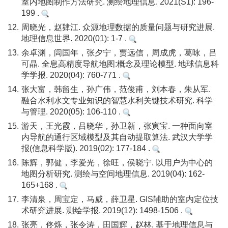
室内地图制作方法研究. 测绘地理信息. 2021(S1): 196-
199 .
12.
周晓光，赵肄江. 众源地理数据的质量问题与研究进展.
地理信息世界. 2020(01): 1-7 .
13.
余卓渊，闾国年，张夕宁，贾远信，周成虎，葛咏，吕
可晶. 全息高精度导航地图:概念及理论模型. 地球信息科
学学报. 2020(04): 760-771 .
14.
张大富，韩留生，孙广伟，范俊甫，刘本春，朱从军.
融合水利水文专业知识的智慧水利关键技术研究. 科学
与管理. 2020(05): 106-110 .
15.
游天，王光霞，吕晓华，孙卫新，张寅宝. 一种面向室
内导航的通行区域模型及其自动提取算法. 武汉大学学
报(信息科学版). 2019(02): 177-184 .
16.
陈辉，郭健，李爱光，徐旺，侯晓宁. 以用户为中心的
地图分析研究. 测绘与空间地理信息. 2019(04): 162-
165+168 .
17.
李清泉，周宝定，马威，薛卫星. GIS辅助的室内定位技
术研究进展. 测绘学报. 2019(12): 1498-1506 .
18.
张亮，佟烁，张令涛，田国辉，赵林. 基于地理信息与