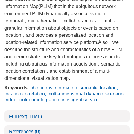
Information Map(PLIM) that in the ubiquitous network
environment.PLIM dynamically associates mutli-
temporal，multi-thematic，multi-hierarchical，multi-
granular information about objects or events based on
location，and provides a personalized location and
location-related information service platform.Also，we
describe the structure and characteristics of a new PLIM
and demonstrate the key technologies in three aspects，
including ubiquitous information acquisition，semantic
location correlation，and establishment of a multi-
dimensional visualization map.
Keywords:
ubiquitous information
,
semantic location
,
location correlation
,
multi-dimensional dynamic scenario
,
indoor-outdoor integration
,
intelligent service
FullText(HTML)
References
(0)