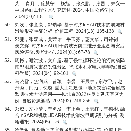
为 ，肖月 ，徐慧宁 ，杨旭 ，张久鹏 ，张园 ，朱兴一.
中国路面工程学术研究综述·2024. 中国公路学报.
2024(03): 1-81 .
50.
刘欢，张童康，郭瑞华. 基于时序InSAR技术的响滩村
滑坡形变特征分析. 价值工程. 2024(13): 135-138 .
51.
邓斐，张双成，樊茜佑，牛玉芬，惠文华，司锦钊，
吴文辉. 时序InSAR用于滑坡灾前二维形变追溯与灾后
风险评价. 测绘科学. 2024(01): 67-78 .
52.
周彬，谢洪波，文广超. 基于侵蚀循环理论的河南省降
雨型地质灾害易发性分区. 华北水利水电大学学报(自然
科学版). 2024(04): 92-101 .
53.
马晓雪，焦润成，曹颖，南赟，王晟宇，郭学飞，赵
丹凝，闫驰，倪璇. 重大工程建设中地质灾害综合遥感
监测技术方法应用——以北京2022冬奥会延庆赛区为
例. 自然资源遥感. 2024(02): 248-256 .
54.
郑威，左小清，李勇发，李正会，王志红，李德彬. 融
合InSAR和机载LiDAR技术的滑坡早期识别与分析. 测
绘通报. 2024(05): 1-6 .
55.
徐敦敏. 复杂地质灾害现场勘查分析与处置. 价值工程.