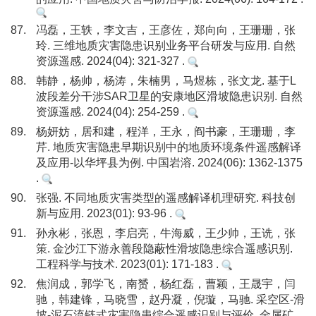
87.
冯磊，王轶，李文吉，王彦佐，郑向向，王珊珊，张
玲. 三维地质灾害隐患识别业务平台研发与应用. 自然
资源遥感. 2024(04): 321-327 .
88.
韩静，杨帅，杨涛，朱楠男，马煜栋，张文龙. 基于L
波段差分干涉SAR卫星的安康地区滑坡隐患识别. 自然
资源遥感. 2024(04): 254-259 .
89.
杨妍妨，居和建，程洋，王永，阎书豪，王珊珊，李
芹. 地质灾害隐患早期识别中的地质环境条件遥感解译
及应用-以华坪县为例. 中国岩溶. 2024(06): 1362-1375
.
90.
张强. 不同地质灾害类型的遥感解译机理研究. 科技创
新与应用. 2023(01): 93-96 .
91.
孙永彬，张恩，李启亮，牛海威，王少帅，王诜，张
策. 金沙江下游永善段隐蔽性滑坡隐患综合遥感识别.
工程科学与技术. 2023(01): 171-183 .
92.
焦润成，郭学飞，南赟，杨红磊，曹颖，王晟宇，闫
驰，韩建锋，马晓雪，赵丹凝，倪璇，马驰. 采空区-滑
坡-泥石流链式灾害隐患综合遥感识别与评价. 金属矿