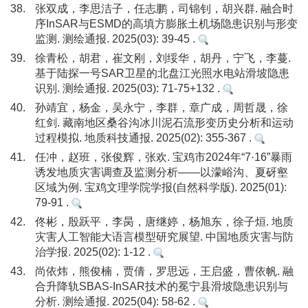
38.
张双成，李思洁子，任志鹏，司锦钊，胡兴群. 融合时
序InSAR与ESMD的高填方膨胀土机场隐患识别与形变
监测. 测绘通报. 2025(03): 39-45 .
39.
徐青松，胡君，崔文刚，刘绥华，胡丹，宁飞，李蔓.
基于陆探一号SAR卫星的北盘江光照水电站滑坡隐患
识别. 测绘通报. 2025(03): 71-75+132 .
40.
孙靖宜，杨金，吴永宁，李群，章广成，周哲晟，徐
红剑. 藏南地区桑谷沟冰川泥石流形变历史分析和运动
过程模拟. 地质科技通报. 2025(02): 355-367 .
41.
任冲，赵班，张俊辉，张欢. 宝鸡市2024年“7·16”暴雨
诱发地质灾害调查及监测分析——以濛峪沟、夏砑壑
区域为例. 宝鸡文理学院学报(自然科学版). 2025(01):
79-91 .
42.
佟彬，殷跃平，李昺，唐继婷，杨旭东，徐子烜. 地质
灾害人工智能大语言模型研究展望. 中国地质灾害与防
治学报. 2025(02): 1-12 .
43.
尚依炜，熊俊楠，贾倩，罗思远，王启盛，曹依帆. 融
合升降轨SBAS-InSAR技术的冕宁县滑坡隐患识别与
分析. 测绘通报. 2025(04): 58-62 .