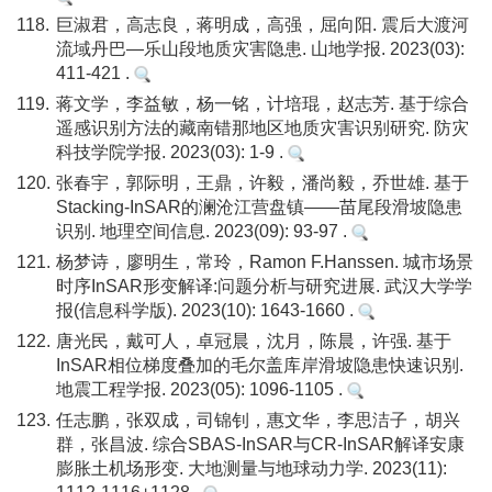
118.
巨淑君，高志良，蒋明成，高强，屈向阳. 震后大渡河
流域丹巴—乐山段地质灾害隐患. 山地学报. 2023(03):
411-421 .
119.
蒋文学，李益敏，杨一铭，计培琨，赵志芳. 基于综合
遥感识别方法的藏南错那地区地质灾害识别研究. 防灾
科技学院学报. 2023(03): 1-9 .
120.
张春宇，郭际明，王鼎，许毅，潘尚毅，乔世雄. 基于
Stacking-InSAR的澜沧江营盘镇——苗尾段滑坡隐患
识别. 地理空间信息. 2023(09): 93-97 .
121.
杨梦诗，廖明生，常玲，Ramon F.Hanssen. 城市场景
时序InSAR形变解译:问题分析与研究进展. 武汉大学学
报(信息科学版). 2023(10): 1643-1660 .
122.
唐光民，戴可人，卓冠晨，沈月，陈晨，许强. 基于
InSAR相位梯度叠加的毛尔盖库岸滑坡隐患快速识别.
地震工程学报. 2023(05): 1096-1105 .
123.
任志鹏，张双成，司锦钊，惠文华，李思洁子，胡兴
群，张昌波. 综合SBAS-InSAR与CR-InSAR解译安康
膨胀土机场形变. 大地测量与地球动力学. 2023(11):