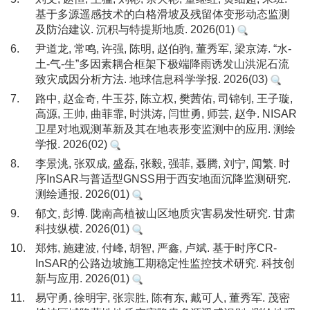
基于多源遥感技术的白格滑坡及残留体变形动态监测
及防治建议. 沉积与特提斯地质. 2026(01)
6.
尹道龙, 常鸣, 许强, 陈明, 赵伯驹, 董秀军, 梁京涛. “水-
土-气-生”多因素耦合框架下极端降雨诱发山洪泥石流
致灾成因分析方法. 地球信息科学学报. 2026(03)
7.
路中, 赵金奇, 牛玉芬, 陈立权, 樊茜佑, 司锦钊, 王子璇,
高源, 王帅, 曲菲霏, 时洪涛, 闫世勇, 师芸, 赵争. NISAR
卫星对地观测革新及其在地表形变监测中的应用. 测绘
学报. 2026(02)
8.
李景洮, 张双成, 盛磊, 张毅, 强菲, 聂腾, 刘宁, 闻繁. 时
序InSAR与普适型GNSS用于西安地面沉降监测研究.
测绘通报. 2026(01)
9.
郁文, 彭博. 陇南高植被山区地质灾害易发性研究. 甘肃
科技纵横. 2026(01)
10.
郑炜, 施建波, 付峰, 胡智, 严鑫, 卢斌. 基于时序CR-
InSAR的公路边坡施工期稳定性监控技术研究. 科技创
新与应用. 2026(01)
11.
易守勇, 徐明宇, 张宗胜, 陈有东, 戴可人, 董秀军. 茂密