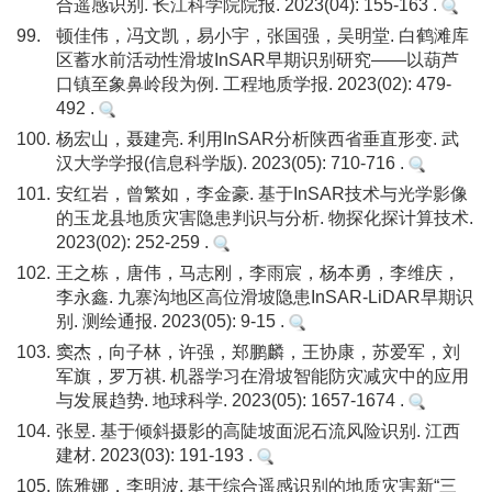
合遥感识别. 长江科学院院报. 2023(04): 155-163 .
99.
顿佳伟，冯文凯，易小宇，张国强，吴明堂. 白鹤滩库
区蓄水前活动性滑坡InSAR早期识别研究——以葫芦
口镇至象鼻岭段为例. 工程地质学报. 2023(02): 479-
492 .
100.
杨宏山，聂建亮. 利用InSAR分析陕西省垂直形变. 武
汉大学学报(信息科学版). 2023(05): 710-716 .
101.
安红岩，曾繁如，李金豪. 基于InSAR技术与光学影像
的玉龙县地质灾害隐患判识与分析. 物探化探计算技术.
2023(02): 252-259 .
102.
王之栋，唐伟，马志刚，李雨宸，杨本勇，李维庆，
李永鑫. 九寨沟地区高位滑坡隐患InSAR-LiDAR早期识
别. 测绘通报. 2023(05): 9-15 .
103.
窦杰，向子林，许强，郑鹏麟，王协康，苏爱军，刘
军旗，罗万祺. 机器学习在滑坡智能防灾减灾中的应用
与发展趋势. 地球科学. 2023(05): 1657-1674 .
104.
张昱. 基于倾斜摄影的高陡坡面泥石流风险识别. 江西
建材. 2023(03): 191-193 .
105.
陈雅娜，李明波. 基于综合遥感识别的地质灾害新“三