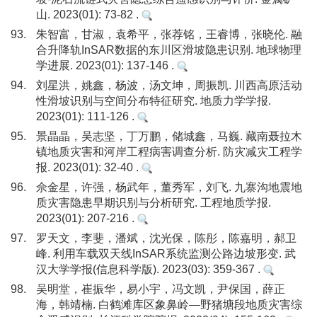
山. 2023(01): 73-82 .
93.
朱智富，甘淑，袁希平，张荐铭，王睿博，张晓伦. 融
合升降轨InSAR数据的东川区滑坡隐患识别. 地球物理
学进展. 2023(01): 137-146 .
94.
刘星洪，姚鑫，杨波，汤文坤，周振凯. 川西高原活动
性滑坡识别与空间分布特征研究. 地质力学学报.
2023(01): 111-126 .
95.
景晶晶，吴志坚，丁万鹏，储城鑫，马巍. 藏南聂拉木
镇地质灾害和河岸工程病害调查分析. 防灾减灾工程学
报. 2023(01): 32-40 .
96.
佘金星，许强，杨武年，董秀军，刘飞. 九寨沟地震地
质灾害隐患早期识别与分析研究. 工程地质学报.
2023(01): 207-216 .
97.
罗天文，李斐，潘斌，沈光保，陈彤，陈嘉明，郝卫
峰. 利用车载双天线InSAR系统监测公路边坡形变. 武
汉大学学报(信息科学版). 2023(03): 359-367 .
98.
吴明堂，崔振华，易小宇，冯文凯，尹保国，薛正
海，韩靖楠. 白鹤滩库区象鼻岭—野猪塘段地质灾害综