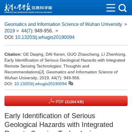
Geomatics and Information Science of Wuhan University
>
2019
>
44(7)
: 949-956.
>
DOI:
10.13203/j.whugis20190094
Citation:
GE Daqing, DAI Keren, GUO Zhaocheng, LI Zhenhong.
Early Identification of Serious Geological Hazards with Integrated
Remote Sensing Technologies: Thoughts and
Recommendations[J].
Geomatics and Information Science of
Wuhan University
, 2019, 44(7): 949-956.
DOI:
10.13203/j.whugis20190094
PDF
(11264 KB)
Early Identification of Serious
Geological Hazards with Integrated