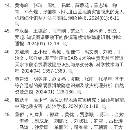
44.
黄海峰，张瑞，周红，易武，薛蓉花，董志鸿，柳
青，邓永煌，张国栋. 小尺度山区地质灾害隐患的无人
机精细化识别方法与实践. 测绘通报. 2024(01): 6-11 .
45.
李永鑫，王德富，马志刚，范亚军，杨本勇，刘立，
罗超. 知识图谱驱动下的多源遥感滑坡隐患识别. 测绘
通报. 2024(01): 12-18 .
46.
方迎潮，王小松，蒋毅，顿佳伟，冯文凯，刘威，丁
治文，张洋铭. 基于时序InSAR技术的中贵天然气管道
天水市段沿线滑坡隐患识别与形变分析. 科学技术与工
程. 2024(04): 1357-1369 .
47.
蔡建澳，明冬萍，赵文祎，凌晓，张雨，张星星. 基于
综合遥感的察隅县滑坡隐患识别及致灾机理分析. 自然
资源遥感. 2024(01): 128-136 .
48.
殷跃平，高少华. 高位远程地质灾害研究：回顾与展望.
中国地质灾害与防治学报. 2024(01): 1-18 .
49.
董侨 ，杜豫川 ，郭猛 ，黄优 ，贾彦顺 ，蒋玮 ，金娇
，李峰 ，刘成龙 ，刘鹏飞 ，刘状壮 ，罗雪 ，吕松涛
，马涛 ，沙爱民 ，单丽岩 ，司春棣 ，王朝辉 ，王大