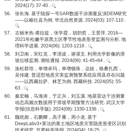
2024(17): 37-40 .
56.
张长海. 基于陆探一号SAR数据干涉测量反演DEM研究
——以榆社县为例. 华北自然资源. 2024(03): 107-110 .
57.
古丽米热·甫拉提，张学霞，胡韵哲，王景萍. 2016—
2021年松嫩平原黑土区季节性地表形变监测与分析. 地
理科学进展. 2024(06): 1203-1218 .
58.
刘卫南，宋红克，李清波，谢谟文. 利用光学影像的滑
坡位移监测. 测绘通报. 2024(06): 41-45+64 .
59.
洛松群培，单增卓玛，单增顿珠，达娃，格桑扎西，
吴传建. 普适型地质灾害监测预警系统应用及存在问题
——以西藏拉萨、林芝为例. 西藏科技. 2024(05): 55-
63 .
60.
秦宏楠，马海涛，于正兴，刘玉溪. 地基雷达干涉测量
动态高频次数据用于滑坡早期预警方法研究. 武汉大学
学报(信息科学版). 2024(08): 1330-1336 .
61.
魏统彪，石鹏卿，高子雁，周小龙. 基于
DeepLabv3+算法的黄土地区地质灾害隐患形变区识别
技术研究. 甘肃科学学报. 2024(04): 18-25 .