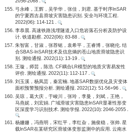
2056-2068 .
155.
弓永峰，王辉，吴学华，张佳，刘君. 基于时序InSAR
的宁夏西吉县滑坡灾害隐患识别. 安全与环境工程.
2022(06): 114-121 .
156.
李恭晨. 高速铁路浅埋隧道入口危岩落石分析及防护设
计. 铁道勘察. 2022(06): 83-88 .
157.
朱智富，甘淑，张荐铭，袁希平，王睿博，张晓伦. 结
合SBAS-InSAR技术及信息熵的苍山地质滑坡隐患识
别. 测绘通报. 2022(11): 13-19 .
158.
王璇，师芸，陈浩. CF耦合LR模型的地质灾害易发性
评价. 测绘通报. 2022(11): 112-117 .
159.
刘玉溪，杨凤芸，秦宏楠. 地基SAR数据优化及灾变体
面积预警预报分析. 测绘通报. 2022(12): 51-56+96 .
160.
吴琼，葛大庆，于峻川，张玲，李曼，刘斌，王艳，
马燕妮，刘宏娟. 广域滑坡灾害隐患InSAR显著性形变
区深度学习识别技术. 测绘学报. 2022(10): 2046-2055 .
161.
杨姗姗，冯燕明，宋红平，李红旮，施俊稳，张帅. 星
载InSAR在某研究区滑坡体变形监测中的应用. 云南水