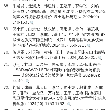
68.
牛晨昊，焦润成，韩建锋，王晟宇，郭学飞，刘畅，
韩玉成，宋国峰. 基于信息量-机器学习耦合模型的采煤
沉陷区滑坡敏感性评价. 煤田地质与勘探. 2024(09):
140-153 .
69.
熊小辉，白永健，铁永波，高延超，徐伟，龚凌枫，
王家柱，田凯，李鹏岳. 基于“天–空–地–深”方法的山区
城镇地质灾害隐患判识：以四川省喜德县重点乡镇为
例. 沉积与特提斯地质. 2024(03): 560-571 .
70.
伍运霖，刘天翔，程强，王丰. 复杂山区陡立山体崩塌
灾害及应急抢险处置. 路基工程. 2024(05): 20-25 .
71.
彭翔，甘淑，袁希平，朱智富，李璇，龚伟圳. 融合
InSAR与GWO-LSTM对高陡山地的形变监测与预测
——以金沙江流域某边坡为例. 测绘通报. 2024(09):
44-49 .
72.
刘斌，张丽，葛大庆，李曼，周小龙，郭兆成，石鹏
卿，张玲，金鼎坚，万祥星，王宇，王艳. 陆地探测一
号卫星滑坡大变形InSAR监测应用. 武汉大学学报(信息
科学版). 2024(10): 1753-1762 .