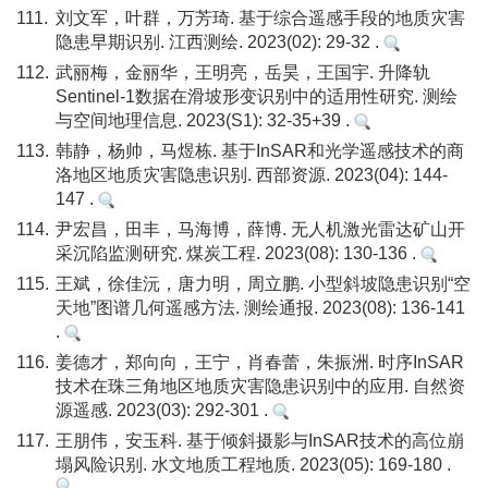
111.
刘文军，叶群，万芳琦. 基于综合遥感手段的地质灾害
隐患早期识别. 江西测绘. 2023(02): 29-32 .
112.
武丽梅，金丽华，王明亮，岳昊，王国宇. 升降轨
Sentinel-1数据在滑坡形变识别中的适用性研究. 测绘
与空间地理信息. 2023(S1): 32-35+39 .
113.
韩静，杨帅，马煜栋. 基于InSAR和光学遥感技术的商
洛地区地质灾害隐患识别. 西部资源. 2023(04): 144-
147 .
114.
尹宏昌，田丰，马海博，薛博. 无人机激光雷达矿山开
采沉陷监测研究. 煤炭工程. 2023(08): 130-136 .
115.
王斌，徐佳沅，唐力明，周立鹏. 小型斜坡隐患识别“空
天地”图谱几何遥感方法. 测绘通报. 2023(08): 136-141
.
116.
姜德才，郑向向，王宁，肖春蕾，朱振洲. 时序InSAR
技术在珠三角地区地质灾害隐患识别中的应用. 自然资
源遥感. 2023(03): 292-301 .
117.
王朋伟，安玉科. 基于倾斜摄影与InSAR技术的高位崩
塌风险识别. 水文地质工程地质. 2023(05): 169-180 .