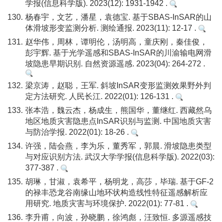
学报(信息科学版). 2023(12): 1931-1942 .
130.
杨春宇，文艺，潘星，袁德宝. 基于SBAS-InSAR的山
体滑坡形变监测分析. 测绘通报. 2023(11): 12-17 .
131.
赵华伟，周林，谭明伦，汤明高，童庆刚，秦佳俊，
彭宇辉. 基于光学遥感和SBAS-InSAR的川渝输电网滑
坡隐患早期识别. 自然资源遥感. 2023(04): 264-272 .
132.
梁京涛，赵聪，王军. 斜坡InSAR变形监测效果野外判
定方法研究. 人民长江. 2022(01): 126-131 .
133.
张本浩，魏云杰，杨成生，熊国华，董继红. 西藏然乌
地区地质灾害隐患点InSAR识别与监测. 中国地质灾害
与防治学报. 2022(01): 18-26 .
134.
许强，陆会燕，李为乐，董秀军，郭晨. 滑坡隐患类型
与对应识别方法. 武汉大学学报(信息科学版). 2022(03):
377-387 .
135.
胡琳，甘淑，袁希平，杨明龙，高莎，毕瑞. 基于GF-2
的禄丰恐龙谷南缘山地环状构造线性特征遥感解析应
用研究. 地质灾害与环境保护. 2022(01): 77-81 .
136.
李升甫，向波，孙晓鹏，徐鸿彪，汪致恒. 多源遥感技