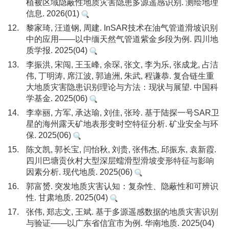
植被区域隐蔽性地质灾害隐患多源遥感识别. 测绘地理
信息. 2026(01)
12.
黎家琦, 汪道钢, 周建. InSAR技术在油气管道滑坡识别
中的应用——以中缅天然气管道紫金乡段为例. 四川地
质学报. 2025(04)
13.
李振洪, 宋闯, 王玉峰, 余琛, 张文, 李为乐, 张成龙, 占洁
伟, 丁明涛, 席江波, 郭迪洲, 朱武, 程谦恭. 复合链生重
大地质灾害隐患识别理论与方法：现状与展望. 中国科
学基金. 2025(06)
14.
李幸丽, 方军, 承达瑜, 刘佳, 张玲. 基于陆探一号SAR卫
星的海州露天矿地表形变时空特征分析. 矿业安全与环
保. 2025(06)
15.
陈文凯, 郭长宝, 闫怡秋, 刘贵, 张伟杰, 邱振东, 袁新霞.
四川巴塘贡伙村大型深层蠕滑型滑坡变形特征与影响
因素分析. 现代地质. 2025(06)
16.
郭富赟. 突发地质灾害认知：复杂性、隐蔽性和可辨识
性. 甘肃地质. 2025(04)
17.
张伟, 郑志文, 王斌. 基于多源遥感数据的地质灾害识别
与验证——以广东省信宜市为例. 华南地质. 2025(04)