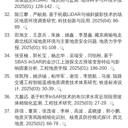
滑坡隐患InSAR广域识别与监测. 地球科学与环境学报.
2025(01): 128-142 .
32.
陈江攀，严献彪. 基于机载LiDAR与倾斜摄影技术的场
区地质环境调查研究. 科技创新与应用. 2025(04): 86-
89 .
33.
田旭文，王彦兵，朱姝，姚鑫，李显鑫. 藏东南输电走
廊北线区域地质环境与主要地质安全问题. 地质力学学
报. 2025(01): 91-108 .
34.
张亚楠，郭长宝，杨志华，吴瑞安，闫怡秋. 基于
SBAS-InSAR的金沙江上游探戈古滑坡变形特征与影
响因素分析. 工程地质学报. 2025(01): 186-200 .
35.
张凯翔，姚洪锡，柏华军，谢浩，李慈航，马俊. 陆路
交通工程智能遥感地质调查技术体系研究. 铁道标准设
计. 2025(03): 30-39 .
36.
亢邈迒. 基于时序InSAR技术的布尔津水库近坝段滑坡
体精细化监测. 工程技术研究. 2025(03): 27-29 .
37.
薛强，董英，张茂省，李林，高波，孟晓捷，郭小鹏.
地质灾害风险精细化识别、核查及防控模式探讨. 西北
地质. 2025(02): 66-79 .