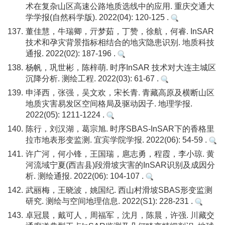
术在复杂山区高速公路地质选线中的应用. 重庆交通大
学学报(自然科学版). 2022(04): 120-125 .
137.
董佳慧，牛瑞卿，亓梦茹，丁赞，徐航，何睿. InSAR
技术和孕灾背景指标相结合的地灾隐患识别. 地质科技
通报. 2022(02): 187-196 .
138.
杨帆，巩世彬，陈梓萌. 时序InSAR 技术对大连主城区
沉降分析. 测绘工程. 2022(03): 61-67 .
139.
申泽西，张强，吴文欢，宋长青. 青藏高原及横断山区
地质灾害易发区空间格局及驱动因子. 地理学报.
2022(05): 1211-1224 .
140.
陈行，刘汉湖，葛宗旭. 时序SBAS-InSAR下的香格里
拉市地表形变监测. 宜宾学院学报. 2022(06): 54-59 .
141.
许广河，何小锋，王国瑞，扈志勇，程霞，李小琼. 黄
河流域宁夏(西吉县)段滑坡灾害的InSAR识别及成因分
析. 测绘通报. 2022(06): 104-107 .
142.
武丽梅，王晓波，姚国纪. 西山村滑坡SBAS形变监测
研究. 测绘与空间地理信息. 2022(S1): 228-231 .
143.
卓冠晨，戴可人，周福军，沈月，陈晨，许强. 川藏交