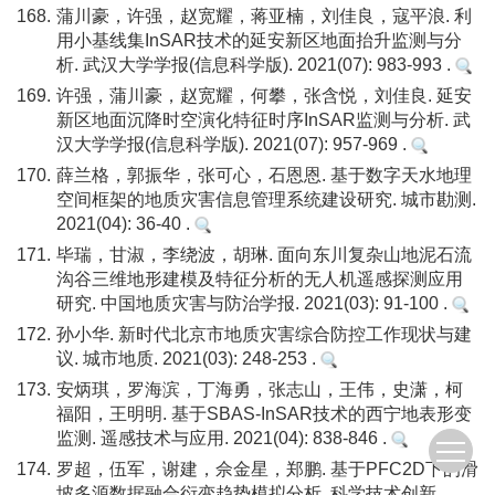
168.
蒲川豪，许强，赵宽耀，蒋亚楠，刘佳良，寇平浪. 利
用小基线集InSAR技术的延安新区地面抬升监测与分
析. 武汉大学学报(信息科学版). 2021(07): 983-993 .
169.
许强，蒲川豪，赵宽耀，何攀，张含悦，刘佳良. 延安
新区地面沉降时空演化特征时序InSAR监测与分析. 武
汉大学学报(信息科学版). 2021(07): 957-969 .
170.
薛兰格，郭振华，张可心，石恩恩. 基于数字天水地理
空间框架的地质灾害信息管理系统建设研究. 城市勘测.
2021(04): 36-40 .
171.
毕瑞，甘淑，李绕波，胡琳. 面向东川复杂山地泥石流
沟谷三维地形建模及特征分析的无人机遥感探测应用
研究. 中国地质灾害与防治学报. 2021(03): 91-100 .
172.
孙小华. 新时代北京市地质灾害综合防控工作现状与建
议. 城市地质. 2021(03): 248-253 .
173.
安炳琪，罗海滨，丁海勇，张志山，王伟，史潇，柯
福阳，王明明. 基于SBAS-InSAR技术的西宁地表形变
监测. 遥感技术与应用. 2021(04): 838-846 .
174.
罗超，伍军，谢建，佘金星，郑鹏. 基于PFC2D下的滑
坡多源数据融合衍变趋势模拟分析. 科学技术创新.