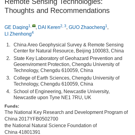
Remote Sensing Technologies:
Thoughts and Recommendations
1
,
2, 3
1
GE Daqing
,
DAI Keren
,
GUO Zhaocheng
,
4
LI Zhenhong
1.
China Areo Geophysical Survey & Remote Sensing
Center for Natural Resource, Beijing 100083, China
2.
State Key Laboratory of Geohazard Prevention and
Geoenviroment Protection, Chengdu University of
Technology, Chengdu 610059, China
3.
College of Earth Sciences, Chengdu University of
Technology, Chengdu 610059, China
4.
School of Engineering, Newcastle University,
Newcastle upon Tyne NE1 7RU, UK
Funds:
The National Key Research and Development Program of
China
2017YFB0502700
the National Natural Science Foundation of
China
41801391