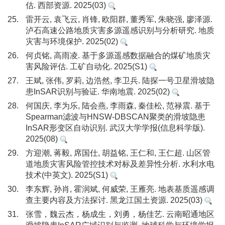
估. 西部资源. 2025(03)
25.
雷开云, 袁飞云, 肖锋, 欧阳群, 董秀军, 朱晓强, 廖泽源.
泸石高速公路地质灾害多源遥感识别与分析研究. 地质
灾害与环境保护. 2025(02)
26.
何贞铭, 高雨凌. 基于多源遥感数据融合的煤矿地质灾
害风险评估. 工矿自动化. 2025(S1)
27.
王斌, 张伟, 罗莉, 边浩然, 李卫兵. 陆探一号卫星滑坡隐
患InSAR识别与验证. 华南地震. 2025(02)
28.
何国庆, 李为乐, 陆会燕, 李雨森, 秦佳松, 范禄震. 基于
Spearman滤波与HNSW-DBSCAN聚类的滑坡隐患
InSAR形变区自动识别. 武汉大学学报(信息科学版).
2025(08)
29.
方迎潮, 蒋毅, 席国仕, 胡益铭, 王仁和, 王仁超. 山区管
道地质灾害风险管控技术对标及差异性分析. 水利水电
技术(中英文). 2025(S1)
30.
李东辉, 孙肖, 霍润斌, 何威荣, 王雁亮. 地表基质遥感调
查主要内容及方法探讨. 黑龙江国土资源. 2025(03)
31.
张雪，魏云杰，杨成生，刘勇，杨佳艺. 云南昭通地区