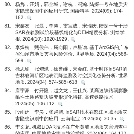
80.
杨隽，汪娟，郭金城，谢杭，冯瀚. 陆探一号在地质灾
害隐患探测中的应用研究. 测绘科学. 2024(09): 174-
182 .
81.
宋鑫友，张磊，李涛，雷宝成，宋瑞庆. 陆探一号干涉
SAR在轨测试阶段基线精化与DEM精度分析. 测绘学
报. 2024(10): 1920-1929 .
82.
李煜楠，甄俊伟，屈向阳，卢星谕. 基于ArcGIS的广东
省汕尾市地质灾害风险评价. 世界地质. 2024(04): 586-
599 .
83.
徐思瑜，张熠斌，徐誉维，宋金红. 基于时序InSAR的
吉林蛟河矿区地表沉降监测及时空演化态势分析. 世界
地质. 2024(04): 574-585+618 .
84.
唐宇豪，付开隆，赵文龙，王仕兴. 某高速铁路弱膨胀
黏性土质路堑边坡变形演化特征. 高速铁路技术.
2024(05): 106-112 .
85.
段雨廷，李昊，张赵鹏. InSAR技术在怒江区域地质灾
害隐患识别中的应用. 云南电业. 2024(06): 30-35 .
86.
李文龙. 机载LiDAR技术在广州黄埔区地质灾害调查中
的应用. 中国地质灾害与防治学报. 2024(06): 164-172 .