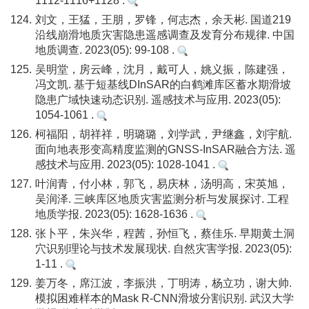
1112-1116+1128 .
124.
刘文，王猛，王朋，罗锋，何志杰，余天彬. 国道219
沿线崩滑地质灾害隐患遥感调查及发育分布规律. 中国
地质调查. 2023(05): 99-108 .
125.
吴明堂，房云峰，沈月，戴可人，姚义振，陈建强，
冯文凯. 基于短基线DInSAR的白鹤滩库区蓄水期滑坡
隐患广域快速动态识别. 遥感技术与应用. 2023(05):
1054-1061 .
126.
柯福阳，胡祥祥，明璐璐，刘学武，尹继鑫，刘宇航.
面向地表形变高精度监测的GNSS-InSAR融合方法. 遥
感技术与应用. 2023(05): 1028-1041 .
127.
叶润青，付小林，郭飞，易庆林，汤明高，宋英旭，
吴润泽. 三峡库区地质灾害监测分析与发展探讨. 工程
地质学报. 2023(05): 1628-1636 .
128.
张卜平，朱兴华，程茜，孙恒飞，蔡佳乐. 早期黄土洞
穴识别理论与技术发展现状. 自然灾害学报. 2023(05):
1-11 .
129.
姜万冬，席江波，李振洪，丁明涛，杨立功，谢大帅.
模拟困难样本的Mask R-CNN滑坡分割识别. 武汉大学