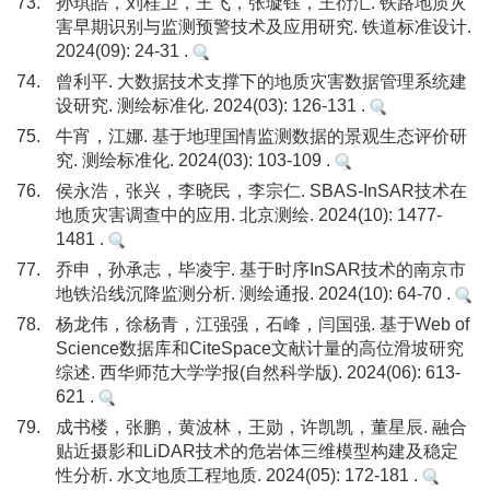
73.
孙琪皓，刘桂卫，王飞，张璇钰，王衍汇. 铁路地质灾
害早期识别与监测预警技术及应用研究. 铁道标准设计.
2024(09): 24-31 .
74.
曾利平. 大数据技术支撑下的地质灾害数据管理系统建
设研究. 测绘标准化. 2024(03): 126-131 .
75.
牛宵，江娜. 基于地理国情监测数据的景观生态评价研
究. 测绘标准化. 2024(03): 103-109 .
76.
侯永浩，张兴，李晓民，李宗仁. SBAS-InSAR技术在
地质灾害调查中的应用. 北京测绘. 2024(10): 1477-
1481 .
77.
乔申，孙承志，毕凌宇. 基于时序InSAR技术的南京市
地铁沿线沉降监测分析. 测绘通报. 2024(10): 64-70 .
78.
杨龙伟，徐杨青，江强强，石峰，闫国强. 基于Web of
Science数据库和CiteSpace文献计量的高位滑坡研究
综述. 西华师范大学学报(自然科学版). 2024(06): 613-
621 .
79.
成书楼，张鹏，黄波林，王勋，许凯凯，董星辰. 融合
贴近摄影和LiDAR技术的危岩体三维模型构建及稳定
性分析. 水文地质工程地质. 2024(05): 172-181 .