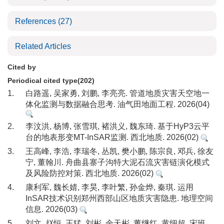
References
(27)
Related Articles
Cited by
Periodical cited type(202)
1.
白路遥, 吴家勇, 刘鹏, 李亮亮. 管道地质灾害天空地一
体化监测与数据融合思考. 油气田地面工程. 2026(04)
2.
李汶洪, 杨博, 张雪琪, 褚洪义, 魏东琦. 基于HyP3云平
台的地表形变MT-InSAR监测. 西北地质. 2026(02)
3.
王高峰, 李浩, 李瑞冬, 丛凯, 樊小鹏, 陈宗良, 邓兵, 徐友
宁, 董翰川. 舟曲县寨子沟特大泥石流灾害链演化模式
及风险防控对策. 西北地质. 2026(02)
4.
康利军, 魏长婧, 李昊, 李叶繁, 孙金烨, 秦琪. 运用
InSAR技术识别郑州西部山区地质灾害隐患. 地理空间
信息. 2026(03)
5.
刘文, 赵恒, 王猛, 刘彬, 余天彬, 董继红, 黄细超, 宋班.