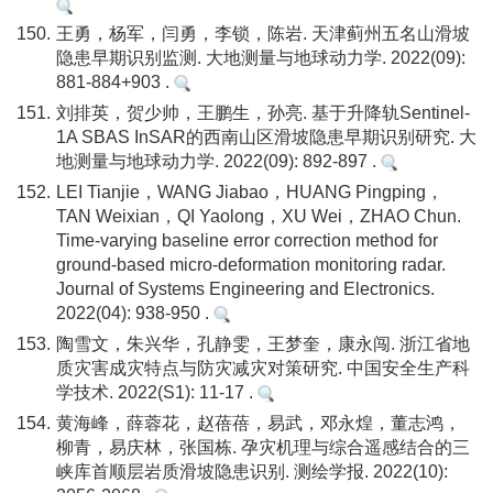
150.
王勇，杨军，闫勇，李锁，陈岩. 天津蓟州五名山滑坡
隐患早期识别监测. 大地测量与地球动力学. 2022(09):
881-884+903 .
151.
刘排英，贺少帅，王鹏生，孙亮. 基于升降轨Sentinel-
1A SBAS InSAR的西南山区滑坡隐患早期识别研究. 大
地测量与地球动力学. 2022(09): 892-897 .
152.
LEI Tianjie，WANG Jiabao，HUANG Pingping，
TAN Weixian，QI Yaolong，XU Wei，ZHAO Chun.
Time-varying baseline error correction method for
ground-based micro-deformation monitoring radar.
Journal of Systems Engineering and Electronics.
2022(04): 938-950 .
153.
陶雪文，朱兴华，孔静雯，王梦奎，康永闯. 浙江省地
质灾害成灾特点与防灾减灾对策研究. 中国安全生产科
学技术. 2022(S1): 11-17 .
154.
黄海峰，薛蓉花，赵蓓蓓，易武，邓永煌，董志鸿，
柳青，易庆林，张国栋. 孕灾机理与综合遥感结合的三
峡库首顺层岩质滑坡隐患识别. 测绘学报. 2022(10):