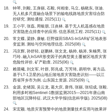
18.
钟琴, 刘毅, 王身丽, 石毅, 何相奎, 马立, 杨晓东, 张迪.
无人机多尺度融合场景下的输电线路地质灾害综合防
控研究. 测绘通报. 2025(11)
19.
王小宇, 张磊, 周银朋, 汪炎林. 基于无人机遥感在地质
灾害隐患点排查中的应用. 信息系统工程. 2025(11)
20.
常文蝶, 梁静, 康敏. 巨野煤田SBAS-InSAR矿区地表形
变监测. 测绘与空间地理信息. 2025(08)
21.
冯京辉, 孙舒轻, 赵鹏林, 张文龙, 杨帅, 杨涛, 朱楠男, 张
巧玲. 融入InSAR形变因子的典型黄土覆被区地质灾害
危险性评价. 矿产勘查. 2025(06)
22.
赖晨曦, 刘文军, 叶群, 郭兆成, 万芳琦, 易明华, 蒋方品.
基于LT-1卫星的山地丘陵地质灾害隐患识别——以江
西省萍乡市为例. 山东国土资源. 2025(09)
23.
金源, 史绪国, 吴云龙, 葛大庆, 唐伟, 张丽, 张绍成, 张毅.
利用多时相Sentinel-1数据监测2015—2021年唐山南
部地区沉降特征. 武汉大学学报(信息科学版). 2025(08)
24.
宋宏颖. 地质灾害预警中的地质测量技术应用与效果评