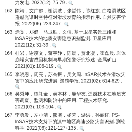
力发电. 2022(12): 75-79 .
162.
陈靖，文广超，谢洪波，张哲伟，陈红旗. 白格滑坡区
遥感光谱时空特征对滑坡发育的指示作用. 自然灾害学
报. 2022(06): 239-247 .
163.
涂宽，郑健，马卫胜，文强. 基于卫星实景三维和
InSAR技术的地质灾害隐患识别监测. 卫星应用.
2022(12): 31-39 .
164.
杜岩，谢谟文，蒋宇静，陈晨，贾北凝，霍磊晨. 岩体
崩塌灾害成因机制与早期预警研究综述. 金属矿山.
2021(01): 106-119 .
165.
李晓恩，周亮，苏奋振，吴文周. InSAR技术在滑坡灾
害中的应用研究进展. 遥感学报. 2021(02): 614-629 .
166.
吴秀坤，谭礼金，吴本林，晏华友. 遥感技术在地质灾
害调查、监测和防治中的应用. 工程技术研究.
2021(03): 103-104 .
167.
李勇发，左小清，熊鹏，杨芳，游洪，孙丽红. PS-
InSAR技术支持下的滇中地区高速公路灾害识别. 测绘
科学. 2021(06): 121-127+135 .