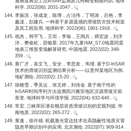
通廊道典型工点InSAR监测及几何畸变精细判识. 地球
科学. 2022(06): 2031-2047 .
144.
李振洪，张成龙，陈博，占洁伟，丁明涛，吕艳，李
鑫泷，彭建兵. 一种基于多源遥感的滑坡防灾技术框架
及其工程应用. 地球科学. 2022(06): 1901-1916 .
145.
祝杰，韩宇飞，王坦，李瑜，王阅兵，师宏波，刘洋
洋，樊俊屹，邵银星. 2017年九寨沟M_S7.0地震同震
地表三维形变场解算研究. 中国地震. 2022(02): 348-
359 .
146.
黄广才，喜文飞，安全，李思发，韦瑾. 基于D-InSAR
技术的滑坡识别监测结果分析——以贵州某地区为例.
地矿测绘. 2022(02): 15-20 .
147.
徐晓雪，季灵运，张文婷，刘传金. 基于相干性的
InSAR时间序列方法追溯四川雅安地区汉源滑坡灾前
形变. 地球科学与环境学报. 2022(04): 632-640 .
148.
常宏. 三峡库区潜在顺层岩质滑坡识别的宏观判据. 华
南地质. 2022(02): 265-272 .
149.
黄逢，徐许雄. 机载激光雷达技术在高隐蔽性地质灾害
隐患早期识别中的应用. 北京测绘. 2022(07): 909-914 .