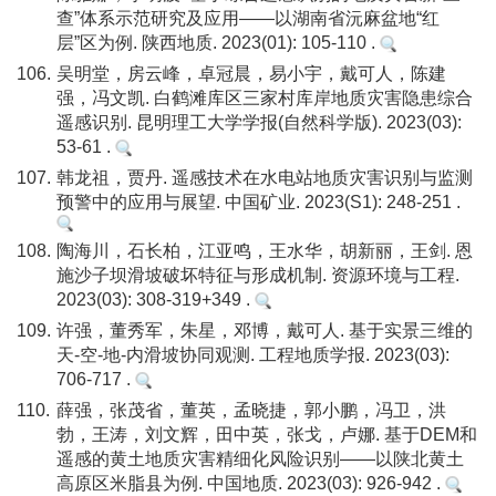
查”体系示范研究及应用——以湖南省沅麻盆地“红
层”区为例. 陕西地质. 2023(01): 105-110 .
106.
吴明堂，房云峰，卓冠晨，易小宇，戴可人，陈建
强，冯文凯. 白鹤滩库区三家村库岸地质灾害隐患综合
遥感识别. 昆明理工大学学报(自然科学版). 2023(03):
53-61 .
107.
韩龙祖，贾丹. 遥感技术在水电站地质灾害识别与监测
预警中的应用与展望. 中国矿业. 2023(S1): 248-251 .
108.
陶海川，石长柏，江亚鸣，王水华，胡新丽，王剑. 恩
施沙子坝滑坡破坏特征与形成机制. 资源环境与工程.
2023(03): 308-319+349 .
109.
许强，董秀军，朱星，邓博，戴可人. 基于实景三维的
天-空-地-内滑坡协同观测. 工程地质学报. 2023(03):
706-717 .
110.
薛强，张茂省，董英，孟晓捷，郭小鹏，冯卫，洪
勃，王涛，刘文辉，田中英，张戈，卢娜. 基于DEM和
遥感的黄土地质灾害精细化风险识别——以陕北黄土
高原区米脂县为例. 中国地质. 2023(03): 926-942 .