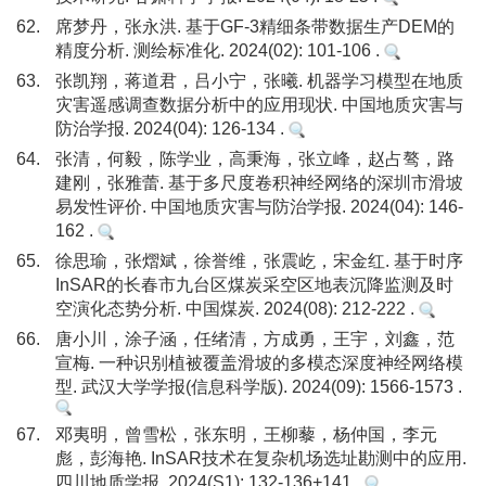
62.
席梦丹，张永洪. 基于GF-3精细条带数据生产DEM的
精度分析. 测绘标准化. 2024(02): 101-106 .
63.
张凯翔，蒋道君，吕小宁，张曦. 机器学习模型在地质
灾害遥感调查数据分析中的应用现状. 中国地质灾害与
防治学报. 2024(04): 126-134 .
64.
张清，何毅，陈学业，高秉海，张立峰，赵占骜，路
建刚，张雅蕾. 基于多尺度卷积神经网络的深圳市滑坡
易发性评价. 中国地质灾害与防治学报. 2024(04): 146-
162 .
65.
徐思瑜，张熠斌，徐誉维，张震屹，宋金红. 基于时序
InSAR的长春市九台区煤炭采空区地表沉降监测及时
空演化态势分析. 中国煤炭. 2024(08): 212-222 .
66.
唐小川，涂子涵，任绪清，方成勇，王宇，刘鑫，范
宣梅. 一种识别植被覆盖滑坡的多模态深度神经网络模
型. 武汉大学学报(信息科学版). 2024(09): 1566-1573 .
67.
邓夷明，曾雪松，张东明，王柳藜，杨仲国，李元
彪，彭海艳. InSAR技术在复杂机场选址勘测中的应用.
四川地质学报. 2024(S1): 132-136+141 .