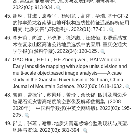
杰. 高位高能岩崩研究现状与发展趋势. 地球科学.
2022(03): 913-934 .
45.
胡琳，甘淑，袁希平，杨明龙，高莎，毕瑞. 基于GF-2
的禄丰恐龙谷南缘山地环状构造线性特征遥感解析应用
研究. 地质灾害与环境保护. 2022(01): 77-81 .
46.
李升甫，向波，孙晓鹏，徐鸿彪，汪致恒. 多源遥感技
术在复杂山区高速公路地质选线中的应用. 重庆交通大
学学报(自然科学版). 2022(04): 120-125 .
47.
GAO Hui，HE Li，HE Zheng-wei，BAI Wen-qian.
Early landslide mapping with slope units division and
multi-scale objectbased image analysis——A case
study in the Xianshui River basin of Sichuan, China.
Journal of Mountain Science. 2022(06): 1618-1632 .
48.
曾超，曹振宇，苏凤环，曾珍，余长锡. 四川及周边滑
坡泥石流灾害高精度航空影像及解译数据集（2008–
2020年）. 中国科学数据(中英文网络版). 2022(02): 195-
205 .
49.
邵芸，张茗，谢酬. 地质灾害遥感综合监测现状与展望.
地质与资源. 2022(03): 381-394 .