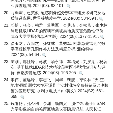
绿地分布相关性研究——以郑州市金水河片区为例. 林
业调查规划. 2024(03): 93-101 .
20.
万昫宏，赵英俊. 遥感图像超分辨率重建技术研究及地
质解译应用. 世界核地质科学. 2024(03): 584-594 .
21.
邓博，张会，柏君，董秀军，金典琦，金松燕，张少标.
利用机载LiDAR的深圳市斜坡类地质灾害危险性评价.
武汉大学学报(信息科学版). 2024(08): 1377-1391 .
22.
徐玉龙，袁阳杰，孙红林，董秀军. 机载激光雷达的数
字高程模型孔洞修补方法及精度分析. 测绘科学.
2024(06): 54-64 .
23.
陈刚，郝社锋，蒋波，喻永祥，车增光，刘汉湖，杨容
浩. 基于机载LiDAR技术植被茂密区小型滑坡识别与评
价. 自然资源遥感. 2024(03): 196-205 .
24.
李伟，董远峰，李志飞，周华，靳鹏，邓玖林. “天-空-
地”协同监测技术在巫溪县广安村滑坡变形特征及监测预
警的应用研究. 水利水电技术(中英文). 2024(S2): 661-
668 .
25.
钱雨扬，孔令利，余洲，杨国兴，朋仁锋. 基于InSAR-
光学影像的白鹤滩库区地质灾害隐患识别. 人民长江.