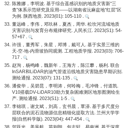
32.
陈雅娜，李明波. 基于综合遥感识别的地质灾害新“三
查”体系示范研究及应用——以湖南省沅麻盆地“红层”区
为例. 陕西地质. 2023(01): 105-110 .
33.
董远峰，李伟，邓玖林，夏杰，周华. 松坎河流域地质
灾害识别与发育分布规律研究. 人民长江. 2023(S1): 54-
57+67 .
34.
许强，董秀军，朱星，邓博，戴可人. 基于实景三维的
天-空-地-内滑坡协同观测. 工程地质学报. 2023(03): 706-
717 .
35.
赵洵，杨鸣峰，魏新年，王海方，陈江攀，杨利. 联合
InSAR和LiDAR的油气管道沿线地质灾害隐患早期识别.
测绘通报. 2023(07): 131-135 .
36.
潘俊华，吴碧昆，李明涛，何呤梅，毛冲锋，付道凯.
V10搭载DV-LiDAR10助力复杂困难测区地形图测绘生
产. 测绘通报. 2023(S1): 1-5 .
37.
李锦琪，谢文斌，刘高，玄书晨，覃漭. 基于多尺度分
层联合的泥石流物源信息精细化提取方法. 兰州大学学
报(自然科学版). 2023(04): 447-454 .
38.
贺跃光，姜风航，苗则朗，包志轩，易南洲. 基于深度