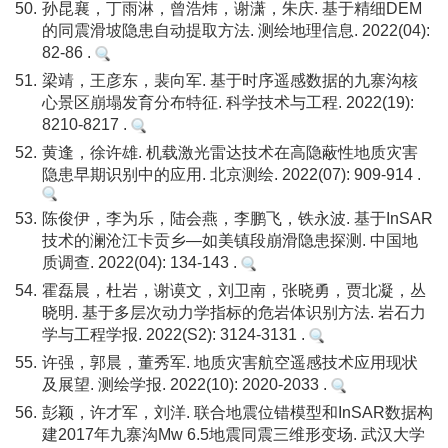
50.
孙昆襄，丁雨淋，曾浩炜，谢潇，朱庆. 基于精细DEM
的同震滑坡隐患自动提取方法. 测绘地理信息. 2022(04):
82-86 .
51.
梁靖，王彦东，裴向军. 基于时序遥感数据的九寨沟核
心景区崩塌发育分布特征. 科学技术与工程. 2022(19):
8210-8217 .
52.
黄逢，徐许雄. 机载激光雷达技术在高隐蔽性地质灾害
隐患早期识别中的应用. 北京测绘. 2022(07): 909-914 .
53.
陈俊伊，李为乐，陆会燕，李鹏飞，铁永波. 基于InSAR
技术的澜沧江卡贡乡—如美镇段崩滑隐患探测. 中国地
质调查. 2022(04): 134-143 .
54.
霍磊晨，杜岩，谢谟文，刘卫南，张晓勇，贾北凝，丛
晓明. 基于多层次动力学指标的危岩体识别方法. 岩石力
学与工程学报. 2022(S2): 3124-3131 .
55.
许强，郭晨，董秀军. 地质灾害航空遥感技术应用现状
及展望. 测绘学报. 2022(10): 2020-2033 .
56.
彭颖，许才军，刘洋. 联合地震位错模型和InSAR数据构
建2017年九寨沟Mw 6.5地震同震三维形变场. 武汉大学