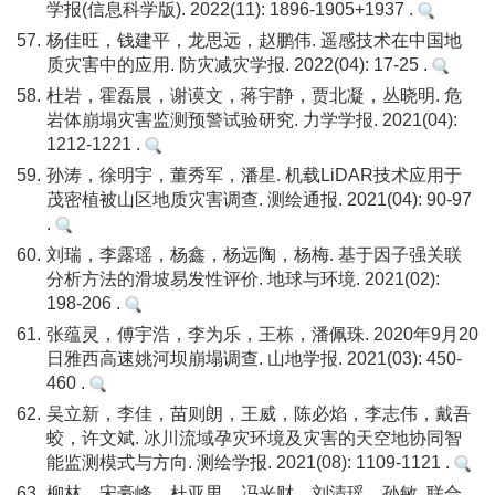
学报(信息科学版). 2022(11): 1896-1905+1937 .
57.
杨佳旺，钱建平，龙思远，赵鹏伟. 遥感技术在中国地
质灾害中的应用. 防灾减灾学报. 2022(04): 17-25 .
58.
杜岩，霍磊晨，谢谟文，蒋宇静，贾北凝，丛晓明. 危
岩体崩塌灾害监测预警试验研究. 力学学报. 2021(04):
1212-1221 .
59.
孙涛，徐明宇，董秀军，潘星. 机载LiDAR技术应用于
茂密植被山区地质灾害调查. 测绘通报. 2021(04): 90-97
.
60.
刘瑞，李露瑶，杨鑫，杨远陶，杨梅. 基于因子强关联
分析方法的滑坡易发性评价. 地球与环境. 2021(02):
198-206 .
61.
张蕴灵，傅宇浩，李为乐，王栋，潘佩珠. 2020年9月20
日雅西高速姚河坝崩塌调查. 山地学报. 2021(03): 450-
460 .
62.
吴立新，李佳，苗则朗，王威，陈必焰，李志伟，戴吾
蛟，许文斌. 冰川流域孕灾环境及灾害的天空地协同智
能监测模式与方向. 测绘学报. 2021(08): 1109-1121 .
63.
柳林，宋豪峰，杜亚男，冯光财，刘清瑶，孙敏. 联合