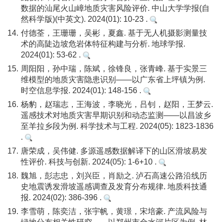
数据的汕尾火山嶂地质灾害风险评价. 中山大学学报(自
然科学版)(中英文). 2024(01): 10-23 .
14.
付德荃，王珊珊，吴彬，夏鑫. 基于无人机摄影测量技
术的高陡边坡危岩体特征构建与分析. 地球学报.
2024(01): 53-62 .
15.
周阳阳，孙中瑞，陈斌，徐锋良，张青峰. 基于实景三
维模型的地质灾害隐患识别——以广东省上坪镇为例.
时空信息学报. 2024(01): 148-156 .
16.
杨豹，赵瑞志，王海波，李晓光，吕钊，赵阳，王梦云.
遥感技术对地质灾害早期识别和动态监测——以昌波乡
至羊拉乡段为例. 科学技术与工程. 2024(05): 1823-1836
.
17.
唐荣成，吴伟健. 多源遥感数据解译下的山区滑坡易发
性评价. 科技与创新. 2024(05): 1-6+10 .
18.
魏旭，彭志忠，刘兴臣，肖励之. 泸石高速公路沿线历
史地震诱发滑坡遥感调查及发育分布规律. 地质科技通
报. 2024(02): 386-396 .
19.
李雪萌，陈奕洁，张宇帆，黄璟，宋培豪. 产流风险与