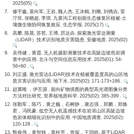
2025(05)
7.
修宇鑫, 裴向军, 王岩, 魏人杰, 王冰鶴, 刘雕, 刘镌垚, 雷
泞菲, 张晓超, 李琪. 九寨沟工程创面生态修复区植被-土
壤微生物协同恢复效应. 生态学报. 2025(17)
8.
高攀, 陈晨, 苏哲, 王博, 厉达垚. 探索激光雷达测量
（LiDAR）技术识别地质灾害隐患. 安徽地质. 2025(02)
9.
吴伟健，黄霞. 无人机摄影测量技术在高陡边坡危岩调
查中的应用. 北斗与空间信息应用技术. 2025(01): 54-
56+60 .
10.
刘正盛. 激光雷达(LiDAR)技术在植被覆盖度高的山区地
质灾害识别与应用. 地下水. 2025(02): 171-173+186 .
11.
赵冀唯 ，伊丕源 . 面向矿物填图的典型高光谱图像分类
方法对比研究. 世界核地质科学. 2025(02): 385-399 .
12.
张勤军，陈巧，黄之巍，石树静，康志强，郑鹏，郑焕
君，冯民豪. 低空无人机遥感技术在岩溶山区高陡边坡
危岩体精细化识别中的应用. 中国地质调查. 2025(02):
120-128 .
13.
甄俊伟，黄智炜，章桂芳，曾探，王同皓. 基于LiDAR