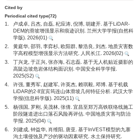
Cited by
Periodical cited type(72)
1.
卢成卓, 吕杰, 自磊, 杞应涛, 倪博, 胡建开. 基于LiDAR-
DEM的滑坡增强显示和痕迹识别. 兰州大学学报(自然科
学版). 2026(01)
2.
黄庭华, 邵羽, 李弈杉, 欧阳群, 黎浩良, 刘杰. 地质灾害数
字高程模型增强显示方法研究. 人民长江. 2026(02)
3.
丁兴龙, 于正兴, 张亦海, 石志磊. 基于无人机贴近摄影的
高陡边坡危岩体结构面识别. 中国安全科学学报.
2025(S2)
4.
许强, 董秀军, 赵建军, 许英杰, 赖琪毅, 邓博. 基于机载
LiDAR的2·8宜宾筠连山体滑坡几何特征分析. 武汉大学
学报(信息科学版). 2025(11)
5.
杨强国, 罗刚, 吴茂林, 张倩. 宜昌至郑万高铁联络线施工
阶段隧道进出口落石风险再评估. 中国地质灾害与防治
学报. 2025(04)
6.
刘建成, 钟益华, 肖维阳, 唐亚. 基于InVEST模型的九寨
沟土壤侵蚀及产沙的驱动因素研究. 水土保持研究.