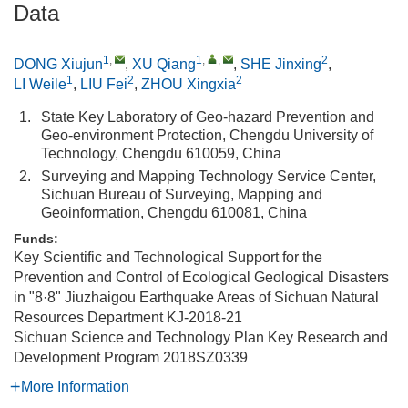
Data
1
,
1
,
,
2
DONG Xiujun
,
XU Qiang
,
SHE Jinxing
,
1
2
2
LI Weile
,
LIU Fei
,
ZHOU Xingxia
1.
State Key Laboratory of Geo-hazard Prevention and
Geo-environment Protection, Chengdu University of
Technology, Chengdu 610059, China
2.
Surveying and Mapping Technology Service Center,
Sichuan Bureau of Surveying, Mapping and
Geoinformation, Chengdu 610081, China
Funds:
Key Scientific and Technological Support for the
Prevention and Control of Ecological Geological Disasters
in "8·8" Jiuzhaigou Earthquake Areas of Sichuan Natural
Resources Department
KJ-2018-21
Sichuan Science and Technology Plan Key Research and
Development Program
2018SZ0339
More Information