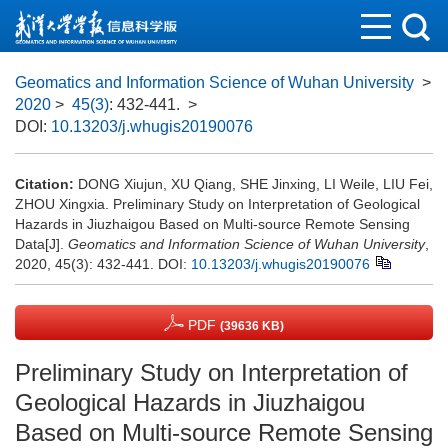
Geomatics and Information Science of Wuhan University
>
2020
>
45(3)
: 432-441.
>
DOI:
10.13203/j.whugis20190076
Citation:
DONG Xiujun, XU Qiang, SHE Jinxing, LI Weile, LIU Fei,
ZHOU Xingxia. Preliminary Study on Interpretation of Geological
Hazards in Jiuzhaigou Based on Multi-source Remote Sensing
Data[J].
Geomatics and Information Science of Wuhan University
,
2020, 45(3): 432-441.
DOI:
10.13203/j.whugis20190076
PDF
(39636 KB)
Preliminary Study on Interpretation of
Geological Hazards in Jiuzhaigou
Based on Multi-source Remote Sensing