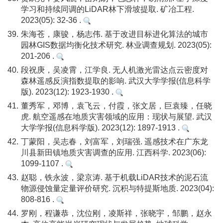
学习和持续同调的LiDAR林下滑坡提取. 矿冶工程.
2023(05): 32-36 .
39.
朱海苍，康骏，杨志伟. 基于改进目标进化算法的城市
园林GIS数据均衡化技术研究. 林业调查规划. 2023(05):
201-206 .
40.
段祝庚，吴凌霄，江学良. 无人机激光雷达点云密度对
森林遥感反演指数提取的影响. 武汉大学学报(信息科学
版). 2023(12): 1923-1930 .
41.
董秀军，邓博，袁飞云，付霞，张文居，巨袁臻，任晓
虎. 航空遥感在地质灾害领域的应用：现状与展望. 武汉
大学学报(信息科学版). 2023(12): 1897-1913 .
42.
丁蒙阳，吴志春，刘富军，刘瑞强. 遥感技术在广东龙
川县新田镇地质灾害调查的应用. 江西科学. 2023(06):
1099-1107 .
43.
赵聪，铁永波，梁京涛. 基于机载LiDAR技术的泥石流
物源侵蚀量定量评价研究. 沉积与特提斯地质. 2023(04):
808-816 .
44.
罗刚，程谦恭，沈位刚，凌斯祥，张晓宇，邹鹏，赵永