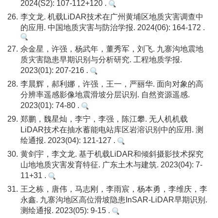
2024(S2): 107-112+120 .
26.
李文龙. 机载LiDAR技术在广州黄埔区地质灾害调查中
的应用. 中国地质灾害与防治学报. 2024(06): 164-172 .
27.
佘金星，许强，杨武年，董秀军，刘飞. 九寨沟地震地
质灾害隐患早期识别与分析研究. 工程地质学报.
2023(01): 207-216 .
28.
李晨辉，郝利娜，许强，王一，严丽华. 面向对象的高
分辨率遥感影像地震滑坡分层识别. 自然资源遥感.
2023(01): 74-80 .
29.
郑鹏，魏星灿，李宁，李强，陈江攀. 无人机机载
LiDAR技术在抽水蓄能电站库区岩溶识别中的应用. 测
绘通报. 2023(04): 121-127 .
30.
黄剑宇，李文龙. 基于机载LiDAR和倾斜摄影技术探究
山地地质灾害发育特征. 广东土木与建筑. 2023(04): 7-
11+31 .
31.
王之栋，唐伟，马志刚，李雨宸，杨本勇，李维庆，李
永鑫. 九寨沟地区高位滑坡隐患InSAR-LiDAR早期识别.
测绘通报. 2023(05): 9-15 .