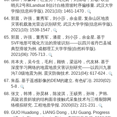
哨兵2号和Landsat 8估计白格滑坡时序偏移量. 武汉大学
学报(信息科学版). 2021(10): 1461-1470 .
64.
郭晨，许强，董秀军，刘小莎，佘金星. 复杂山区地质
灾害机载激光雷达识别研究. 武汉大学学报(信息科学版).
2021(10): 1538-1547 .
65.
郭晨，许强，董秀军，潘星，刘小莎，佘金星. 基于
SVF地形可视化方法的滑坡识别——以四川省丹巴县城
典型滑坡为例. 成都理工大学学报(自然科学版).
2021(06): 705-713 .
66.
肖本夫，吴今生，毛利，顾铁，梁远玲，代友林. 基于
深度学习网络的地震地质灾害识别研究——以四川九寨
沟7.0级地震为例. 震灾防御技术. 2021(04): 617-624 .
67.
朱磊. 基于遥感影像的DEM的建立. 有色矿冶. 2020(02):
5-8 .
68.
张文，韩博，孙昊林，陈浚淇，王硕男，孙琦，尹韩.
高陡岩质斜坡的结构面非接触式采集技术与三维裂隙网
络模拟研究. 工程地质学报. 2020(02): 221-231 .
69.
GUO Huadong，LIANG Dong，LIU Guang. Progress