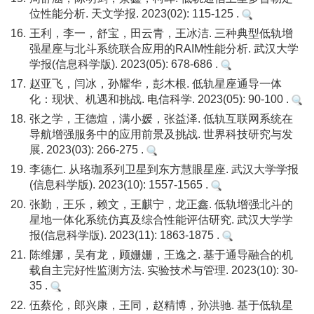
位性能分析. 天文学报. 2023(02): 115-125 .
16.
王利，李一，舒宝，田云青，王冰洁. 三种典型低轨增
强星座与北斗系统联合应用的RAIM性能分析. 武汉大学
学报(信息科学版). 2023(05): 678-686 .
17.
赵亚飞，闫冰，孙耀华，彭木根. 低轨星座通导一体
化：现状、机遇和挑战. 电信科学. 2023(05): 90-100 .
18.
张之学，王德煊，满小媛，张益泽. 低轨互联网系统在
导航增强服务中的应用前景及挑战. 世界科技研究与发
展. 2023(03): 266-275 .
19.
李德仁. 从珞珈系列卫星到东方慧眼星座. 武汉大学学报
(信息科学版). 2023(10): 1557-1565 .
20.
张勤，王乐，赖文，王麒宁，龙正鑫. 低轨增强北斗的
星地一体化系统仿真及综合性能评估研究. 武汉大学学
报(信息科学版). 2023(11): 1863-1875 .
21.
陈维娜，吴有龙，顾姗姗，王逸之. 基于通导融合的机
载自主完好性监测方法. 实验技术与管理. 2023(10): 30-
35 .
22.
伍蔡伦，郎兴康，王同，赵精博，孙洪驰. 基于低轨星