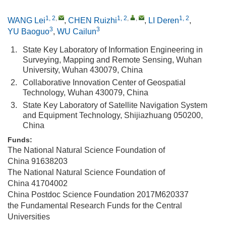
1, 2
,
1, 2
,
,
1, 2
WANG Lei
,
CHEN Ruizhi
,
LI Deren
,
3
3
YU Baoguo
,
WU Cailun
1.
State Key Laboratory of Information Engineering in
Surveying, Mapping and Remote Sensing, Wuhan
University, Wuhan 430079, China
2.
Collaborative Innovation Center of Geospatial
Technology, Wuhan 430079, China
3.
State Key Laboratory of Satellite Navigation System
and Equipment Technology, Shijiazhuang 050200,
China
Funds:
The National Natural Science Foundation of
China
91638203
The National Natural Science Foundation of
China
41704002
China Postdoc Science Foundation
2017M620337
the Fundamental Research Funds for the Central
Universities