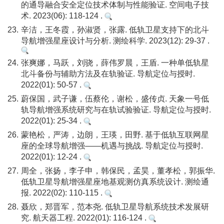
的通导融合安全定位技术体制与性能验证. 空间电子技
术. 2023(06): 118-124 .
23.
辛洁，王冬霞，孙淑贤，张露. 低轨卫星支持下的北斗
导航增强星座设计与分析. 测绘科学. 2023(12): 29-37 .
24.
张爽娜，马跃，刘骁，薛伟罗晨，王盾. 一种单低轨星
北斗备份与辅助方法及在轨验证. 导航定位与授时.
2022(01): 50-57 .
25.
蔚保国，武子谦，伍蔡伦，谢松，盛传贞. 天象一号低
轨导航增强系统研究与在轨试验验证. 导航定位与授时.
2022(01): 25-34 .
26.
蒙艳松，严涛，边朗，王瑛，田野. 基于低轨互联网星
座的全球导航增强——机遇与挑战. 导航定位与授时.
2022(01): 12-24 .
27.
周全，张扬，李子申，韩保民，孟昊，董孝松，郭振华.
低轨卫星导航增强星座地基观测仿真系统设计. 测绘通
报. 2022(02): 110-115 .
28.
聂欣，郑晋军，范本尧. 低轨卫星导航系统技术发展研
究. 航天器工程. 2022(01): 116-124 .