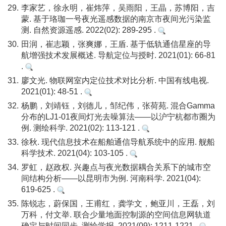
29.
李家艺，徐永明，崔炜萍，吴雨阳，王晶，苏博阳，吉
蒙. 基于珞珈一号夜光遥感数据的南京市夜间光污染监
测. 自然资源遥感. 2022(02): 289-295 .
30.
田润，崔志颖，张爽娜，王盾. 基于低轨通信星座的导
航增强技术发展概述. 导航定位与授时. 2021(01): 66-81
.
31.
廖文光. 物联网室内定位技术对比分析. 中国有线电视.
2021(01): 48-51 .
32.
杨鹏，刘靖钰，刘德儿，邹纪伟，张荷苑. 混合Gamma
分布的LJ1-01夜间灯光去噪算法——以沪宁杭都市圈为
例. 测绘科学. 2021(02): 113-121 .
33.
徐秋. 现代信息技术在船舶通信导航系统中的应用. 舰船
科学技术. 2021(04): 103-105 .
34.
罗虹，赵政权. 兴趣点与夜光数据耦合关系下的城市空
间结构分析——以昆明市为例. 河南科学. 2021(04):
619-625 .
35.
陈锐志，蔚保国，王甫红，龚学文，鲍亚川，王磊，刘
万科，付文举. 联合少量地面控制源的空间信息网轨道
确定与时间同步. 测绘学报. 2021(09): 1211-1221 .