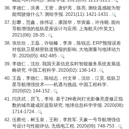
36.
李德仁，洪勇，王密，唐炉亮，陈亮. 测绘遥感能为智
能驾驶做什么?. 测绘学报. 2021(11): 1421-1431 .
37.
彭攀，范鑫，徐伟证，康国华，华寅淼，许传晓. 面向
导航增强的低轨星座设计与应用. 上海航天(中英文).
2021(06): 28-35 .
38.
张欣欣，王磊，许钡榛，李涛，陈锐志. ERP预报误差
对低轨卫星精密轨道预报的影响. 大地测量与地球动力
学. 2020(05): 482-485 .
39.
李德仁，沈欣. 我国天基信息实时智能服务系统发展战
略研究. 中国工程科学. 2020(02): 138-143 .
40.
王磊，李德仁，陈锐志，付文举，沈欣，江昊. 低轨卫
星导航增强技术——机遇与挑战. 中国工程科学.
2020(02): 144-152 .
41.
闫庆武，厉飞，李玲. 基于2种夜间灯光影像亮度修正指
数的城市建成区提取研究. 地球信息科学学报. 2020(08):
1714-1724 .
42.
伍蔡伦，树玉泉，王刚，李胜军. 天象一号导航增强信
号设计与性能评估. 无线电工程. 2020(09): 748-753 .