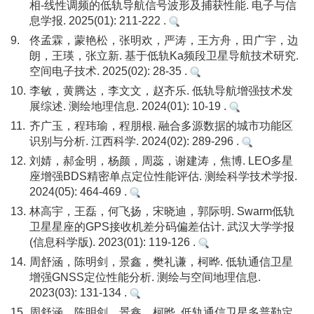
相-线性调频的低轨导航信号波形及捕获性能. 电子与信
息学报. 2025(01): 211-222 .
9.
佟孟霖，蒙艳松，张明欢，严涛，王方舟，田广宇，边
朗，王瑛，张立新. 基于低轨Ka频段卫星导航技术研究.
空间电子技术. 2025(02): 28-35 .
10.
李敏，黄腾达，李文文，赵齐乐. 低轨导航增强技术发
展综述. 测绘地理信息. 2024(01): 10-19 .
11.
齐广玉，程玮瑜，程朋根. 融合多源数据的城市功能区
识别与分析. 江西科学. 2024(02): 289-296 .
12.
刘婧，郝金明，杨颜，周蕊，谢建涛，焦博. LEO多星
座增强BDS精密单点定位性能评估. 测绘科学技术学报.
2024(05): 464-469 .
13.
林高宇，王磊，何飞扬，宋晓迪，郭际明. Swarm低轨
卫星星座的GPS接收机差分码偏差估计. 武汉大学学报
(信息科学版). 2023(01): 119-126 .
14.
周舒涵，陈明剑，景鑫，樊礼谦，柯晔. 低轨通信卫星
增强GNSS定位性能分析. 测绘与空间地理信息.
2023(03): 131-134 .
15.
周舒涵，陈明剑，景鑫，柯晔. 低轨通信卫星多普勒定