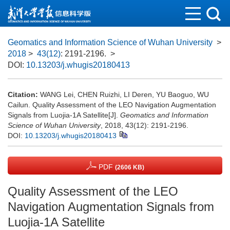
Geomatics and Information Science of Wuhan University
>
2018
>
43(12)
: 2191-2196.
>
DOI:
10.13203/j.whugis20180413
Citation:
WANG Lei, CHEN Ruizhi, LI Deren, YU Baoguo, WU
Cailun. Quality Assessment of the LEO Navigation Augmentation
Signals from Luojia-1A Satellite[J].
Geomatics and Information
Science of Wuhan University
, 2018, 43(12): 2191-2196.
DOI:
10.13203/j.whugis20180413
PDF
(2606 KB)
Quality Assessment of the LEO
Navigation Augmentation Signals from
Luojia-1A Satellite