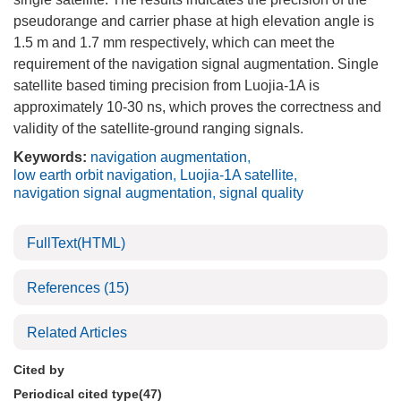
pseudorange and carrier phase at high elevation angle is
1.5 m and 1.7 mm respectively, which can meet the
requirement of the navigation signal augmentation. Single
satellite based timing precision from Luojia-1A is
approximately 10-30 ns, which proves the correctness and
validity of the satellite-ground ranging signals.
Keywords:
navigation augmentation
,
low earth orbit navigation
,
Luojia-1A satellite
,
navigation signal augmentation
,
signal quality
FullText(HTML)
References
(15)
Related Articles
Cited by
Periodical cited type(47)