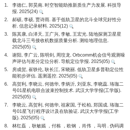
1.
李德仁, 郭昊南. 时空智能助推新质生产力发展. 科技导
报. 2025(24)
2.
郝硕, 李硕, 贾诗雨. 基于低轨卫星的北斗全球完好性分
析. 信息记录材料. 2025(12)
3.
陈其康, 白泽天, 王广兴, 李敏, 王宏光. 陆地探测卫星星
载北斗三号接收机数据质量分析. 测绘地理信息.
2025(05)
4.
谢阳, 李广云, 陈明剑, 周玟龙. Orbcomm机会信号观测噪
声评估与差分定位分析. 导航定位学报. 2025(05)
5.
房成贺, 崔轶伦, 耿长江, 宋晓丽. 低轨卫星多普勒定位性
能初步评估. 遥测遥控. 2025(05)
6.
高贺利, 李晓云, 何德华, 李炳沂, 刘亚东, 李晓蕊. 珞珈二
号01星机电联合波束控制技术. 武汉大学学报(工学版).
2025(05)
7.
李晓云, 高贺利, 何德华, 祖家国, 于松柏, 郑国成. 珞珈二
号01星飞行程序设计及在轨验证. 武汉大学学报(工学
版). 2025(05)
8.
林红磊 ，耿敏嫣 ，付栋 ，欧钢 ，肖伟 ，马明 . 伪码调