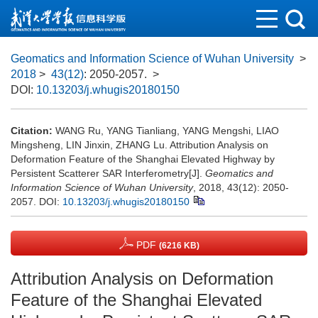
Geomatics and Information Science of Wuhan University
>
2018
>
43(12)
: 2050-2057.
>
DOI:
10.13203/j.whugis20180150
Citation:
WANG Ru, YANG Tianliang, YANG Mengshi, LIAO
Mingsheng, LIN Jinxin, ZHANG Lu. Attribution Analysis on
Deformation Feature of the Shanghai Elevated Highway by
Persistent Scatterer SAR Interferometry[J].
Geomatics and
Information Science of Wuhan University
, 2018, 43(12): 2050-
2057.
DOI:
10.13203/j.whugis20180150
PDF
(6216 KB)
Attribution Analysis on Deformation
Feature of the Shanghai Elevated