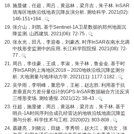
18.
施显健，任超，周吕，黄远林，梁月吉，朱子林. InSAR
填海区地铁沿线地表沉降反演分析. 测绘科学. 2021(02):
146-151+164 .
19.
张介山，刘凯. 基于Sentinel-1A卫星数据的郑州地面沉
降监测. 山西建筑. 2021(06): 72-75 .
20.
张永光，田凡，李迎春，刘豪杰. 时序InSAR在南水北调
中线形变监测中的应用. 长江科学院院报. 2021(08): 72-
77 .
21.
周吕，李佳豪，王成，李淑，朱子林，鲁金金. 基于时
序InSAR的上海地区2018～2020地铁沿线沉降监测分
析. 大地测量与地球动力学. 2021(11): 1177-1182 .
22.
吴学雨，李明峰，董思学，王彬，赵志胜. 利用基于抗
差垂直向方差分量估计的GPS-InSAR数据融合方法反演
三维形变场. 测绘通报. 2021(12): 38-43 .
23.
任超，施显健，周吕，黄远林，梁月吉，朱子林. 基于
哨兵-1A时间序列合成孔经雷达的地铁沿线地面沉降监
测与分析. 科学技术与工程. 2020(02): 803-808 .
24.
聂建亮，刘晓云，田婕，李秀明，赵大江，黄功文，张