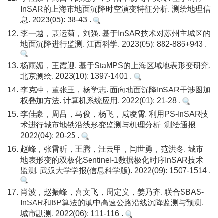
InSAR的上海市地面沉降时空演变特征分析. 测绘地理信
息. 2023(05): 38-43 .
12.
李一越，聂运菊，刘强. 基于InSAR技术对苏州主城区的
地面沉降进行监测. 江西科学. 2023(05): 882-886+943 .
13.
杨雨媚，王霞迎. 基于StaMPS的上海区域地表形变研究.
北京测绘. 2023(10): 1397-1401 .
14.
李克冲，董张玉，杨学志. 面向地面沉降InSAR干涉图加
权叠加方法. 计算机系统应用. 2022(01): 21-28 .
15.
李佳豪，周吕，马俊，杨飞，咸凌霄. 利用PS-InSAR技
术进行城市地铁沿线形变监测与机理分析. 测绘通报.
2022(04): 20-25 .
16.
赵峰，张雷昕，王腾，汪云甲，闫世勇，范洪冬. 城市
地表形变的双极化Sentinel-1数据极化时序InSAR技术
监测. 武汉大学学报(信息科学版). 2022(09): 1507-1514 .
17.
肖波，赵振峰，喜文飞，周定义，姜乃齐. 联合SBAS-
InSAR和BP算法的滇中高速公路沿线沉降监测与预测.
城市勘测. 2022(06): 111-116 .