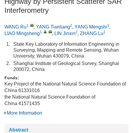
Highway by Persistent Scatterer SAR
Interferometry
1
,
2
1
WANG Ru
,
YANG Tianliang
,
YANG Mengshi
,
1
,
,
2
1
LIAO Mingsheng
,
LIN Jinxin
,
ZHANG Lu
1.
State Key Laboratory of Information Engineering in
Surveying, Mapping and Remote Sensing, Wuhan
University, Wuhan 430079, China
2.
Shanghai Institute of Geological Survey, Shanghai
200072, China
Funds:
Key Project of the National Natural Science Foundation of
China
61331016
the National Natural Science Foundation of
China
41571435
More Information
Abstract