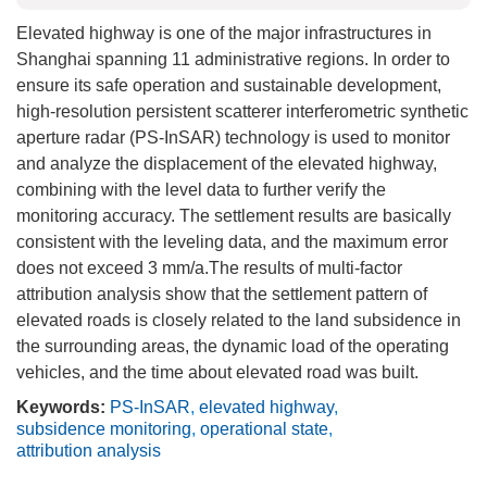
Elevated highway is one of the major infrastructures in
Shanghai spanning 11 administrative regions. In order to
ensure its safe operation and sustainable development,
high-resolution persistent scatterer interferometric synthetic
aperture radar (PS-InSAR) technology is used to monitor
and analyze the displacement of the elevated highway,
combining with the level data to further verify the
monitoring accuracy. The settlement results are basically
consistent with the leveling data, and the maximum error
does not exceed 3 mm/a.The results of multi-factor
attribution analysis show that the settlement pattern of
elevated roads is closely related to the land subsidence in
the surrounding areas, the dynamic load of the operating
vehicles, and the time about elevated road was built.
Keywords:
PS-InSAR
,
elevated highway
,
subsidence monitoring
,
operational state
,
attribution analysis