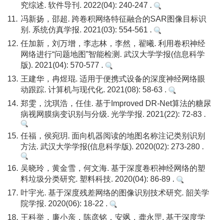
究综述. 软件导刊. 2022(04): 240-247 .
11.
冯新扬，邵超. 跨卷积网络特征融合的SAR图像目标识
别. 系统仿真学报. 2021(03): 554-561 .
12.
任加新，刘万增，李志林，李然，翟曦. 利用卷积神经
网络进行“问题地图”智能检测. 武汉大学学报(信息科学
版). 2021(04): 570-577 .
13.
王建华，冉煜琨. 适用于便携式设备的深度神经网络眼
动跟踪. 计算机与现代化. 2021(08): 58-63 .
14.
郑雯，沈琪浩，任佳. 基于Improved DR-Net算法的糖尿
病视网膜病变识别与分级. 光学学报. 2021(22): 72-83 .
15.
任福，侯宛玥. 面向机器阅读的地图名称注记类别识别
方法. 武汉大学学报(信息科学版). 2020(02): 273-280 .
16.
吴晓玲，黄金雪，何文海. 基于深度卷积神经网络的塑
料垃圾分类研究. 塑料科技. 2020(04): 86-89 .
17.
叶宇光. 基于深度残差网络的图像识别技术研究. 韶关学
院学报. 2020(06): 18-22 .
18.
王科举，廉小亲，陈彦铭，安飒，龚永罡. 基于深度学