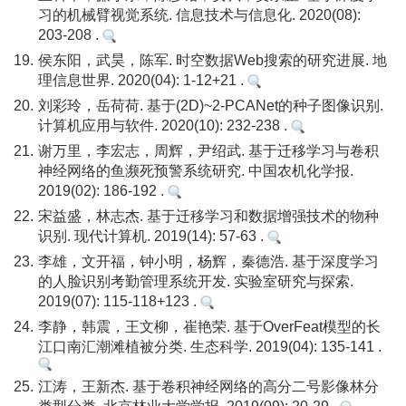
习的机械臂视觉系统. 信息技术与信息化. 2020(08):
203-208 .
19.
侯东阳，武昊，陈军. 时空数据Web搜索的研究进展. 地
理信息世界. 2020(04): 1-12+21 .
20.
刘彩玲，岳荷荷. 基于(2D)~2-PCANet的种子图像识别.
计算机应用与软件. 2020(10): 232-238 .
21.
谢万里，李宏志，周辉，尹绍武. 基于迁移学习与卷积
神经网络的鱼濒死预警系统研究. 中国农机化学报.
2019(02): 186-192 .
22.
宋益盛，林志杰. 基于迁移学习和数据增强技术的物种
识别. 现代计算机. 2019(14): 57-63 .
23.
李雄，文开福，钟小明，杨辉，秦德浩. 基于深度学习
的人脸识别考勤管理系统开发. 实验室研究与探索.
2019(07): 115-118+123 .
24.
李静，韩震，王文柳，崔艳荣. 基于OverFeat模型的长
江口南汇潮滩植被分类. 生态科学. 2019(04): 135-141 .
25.
江涛，王新杰. 基于卷积神经网络的高分二号影像林分