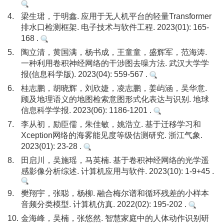
4.
梁生珺，于明鑫. 应用于无人机平台的轻量Transformer
排水口检测框架. 电子技术与软件工程. 2023(01): 165-
168 .
5.
陶立清，黄国满，杨书成，王童童，盛辉军，范海涛.
一种利用卷积神经网络的干涉图去噪方法. 武汉大学学
报(信息科学版). 2023(04): 559-567 .
6.
桂志鹏，胡晓辉，刘欣婕，凌志鹏，姜屿涵，吴华意.
顾及地理语义的地图检索意图形式化表达与识别. 地球
信息科学学报. 2023(06): 1186-1201 .
7.
李从初，励臣儒，朱佳敏，姚浩立. 基于迁移学习和
Xception网络的海雾能见度等级估测研究. 浙江气象.
2023(01): 23-28 .
8.
田启川，吴施瑶，马英楠. 基于卷积神经网络的光学遥
感影像分析综述. 计算机应用与软件. 2023(10): 1-9+45 .
9.
樊翔宇，张聪，杨柳. 融合梅尔谱和循环残差的小样本
音频分类模型. 计算机仿真. 2022(02): 195-202 .
10.
金海峰，吴楠，张悠然. 智慧家庭中的人体动作识别研