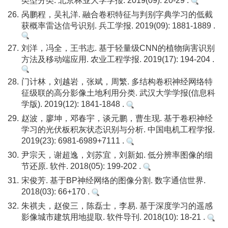
类型分类. 北京林业大学学报. 2019(09): 20-29 .
26.
呙鹏程，吴礼洋. 融合卷积特征与判别字典学习的低截
获概率雷达信号识别. 兵工学报. 2019(09): 1881-1889 .
27.
刘洋，冯全，王书志. 基于轻量级CNN的植物病害识别
方法及移动端应用. 农业工程学报. 2019(17): 194-204 .
28.
门计林，刘越岩，张斌，周繁. 多结构卷积神经网络特
征级联的高分影像土地利用分类. 武汉大学学报(信息科
学版). 2019(12): 1841-1848 .
29.
赵波，廖坤，邓春宇，谈元鹏，曹生现. 基于卷积神经
学习的光伏板积灰状态识别与分析. 中国电机工程学报.
2019(23): 6981-6989+7111 .
30.
尹宗天，谢超逸，刘苏宜，刘新如. 低分辨率图像的细
节还原. 软件. 2018(05): 199-202 .
31.
宋俊芳. 基于BP神经网络的图像分割. 数字通信世界.
2018(03): 66+170 .
32.
朱祺夫，赵俊三，陈磊士，李易. 基于深度学习的遥感
影像城市建筑用地提取. 软件导刊. 2018(10): 18-21 .