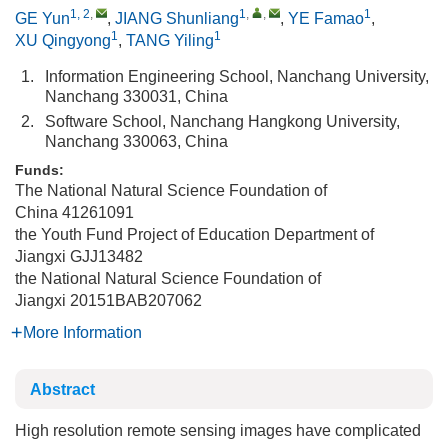
1, 2
,
1
,
,
1
GE Yun
,
JIANG Shunliang
,
YE Famao
,
1
1
XU Qingyong
,
TANG Yiling
1.
Information Engineering School, Nanchang University,
Nanchang 330031, China
2.
Software School, Nanchang Hangkong University,
Nanchang 330063, China
Funds:
The National Natural Science Foundation of
China
41261091
the Youth Fund Project of Education Department of
Jiangxi
GJJ13482
the National Natural Science Foundation of
Jiangxi
20151BAB207062
More Information
Abstract
High resolution remote sensing images have complicated