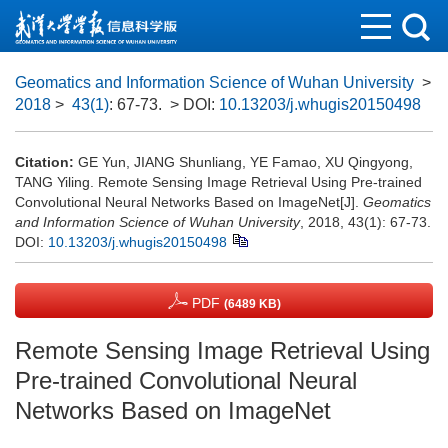
Geomatics and Information Science of Wuhan University
>
2018
>
43(1)
: 67-73.
> DOI:
10.13203/j.whugis20150498
Citation:
GE Yun, JIANG Shunliang, YE Famao, XU Qingyong,
TANG Yiling. Remote Sensing Image Retrieval Using Pre-trained
Convolutional Neural Networks Based on ImageNet[J].
Geomatics
and Information Science of Wuhan University
, 2018, 43(1): 67-73.
DOI:
10.13203/j.whugis20150498
PDF
(6489 KB)
Remote Sensing Image Retrieval Using
Pre-trained Convolutional Neural
Networks Based on ImageNet