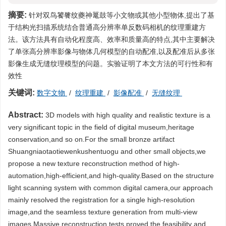
摘要:
针对双鸟饕餮纹夔神鼍鼓等小文物或其他小型物体,提出了基
于结构光扫描系统结合普通高分辨率单反数码相机的纹理重建方
法。该方法具有自动化程度高、效率和质量高的特点,其中主要解决
了单张高分辨率影像与物体几何模型的自动配准,以及配准后从多张
影像生成无缝纹理模型的问题。实验证明了本文方法的可行性和有
效性
关键词:
数字文物
/
纹理重建
/
影像配准
/
无缝纹理
Abstract:
3D models with high quality and realistic texture is a
very significant topic in the field of digital museum,heritage
conservation,and so on.For the small bronze artifact
Shuangniaotaotiewenkushentuogu and other small objects,we
propose a new texture reconstruction method of high-
automation,high-efficient,and high-quality.Based on the structure
light scanning system with common digital camera,our approach
mainly resolved the registration for a single high-resolution
image,and the seamless texture generation from multi-view
images.Massive reconstruction tests proved the feasibility and