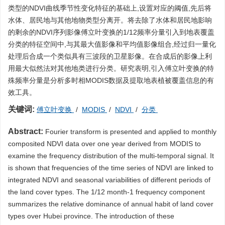
类型的NDVI曲线季节性变化特征的基础上,设置对应的阈值,先后将
水体、居民地与其他地物类型分离开。将去除了水体和居民地影响
的剩余的NDVI序列影像傅立叶变换的1/12频率分量引入到地表覆盖
分类的特征空间中,与其最大值影像和平均值影像组合,经过归一量化
处理后合成一个类似具有三波段的卫星影像。在合成后的影像上利
用最大似然法对其他地类进行分类。研究表明,引入傅立叶变换的特
殊频率分量是分析多时相MODIS数据及提取地表植被覆盖信息的有
效工具。
关键词:
傅立叶变换
/
MODIS
/
NDVI
/
分类
Abstract:
Fourier transform is presented and applied to monthly
composited NDVI data over one year derived from MODIS to
examine the frequency distribution of the multi-temporal signal. It
is shown that frequencies of the time series of NDVI are linked to
integrated NDVI and seasonal variabilities of different periods of
the land cover types. The 1/12 month-1 frequency component
summarizes the relative dominance of annual habit of land cover
types over Hubei province. The introduction of these