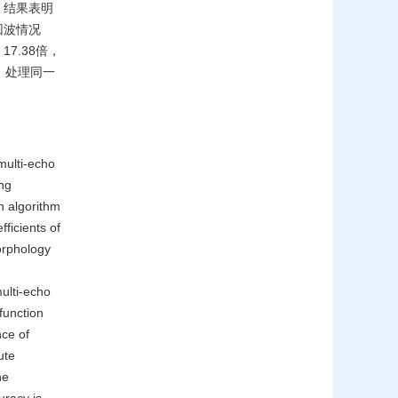
，结果表明
回波情况
7.38倍，
5。处理同一
multi-echo
ng
n algorithm
ficients of
orphology
ulti-echo
function
nce of
ute
he