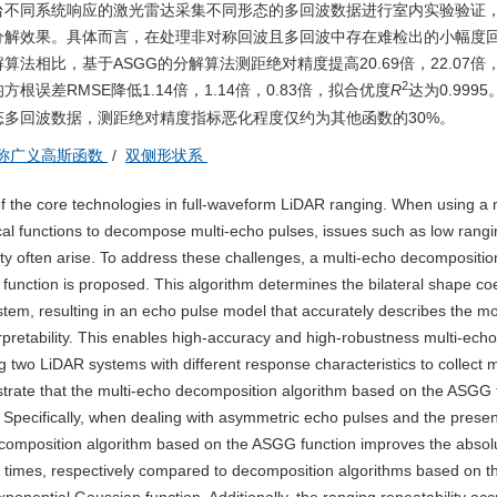
台不同系统响应的激光雷达采集不同形态的多回波数据进行室内实验验证
分解效果。具体而言，在处理非对称回波且多回波中存在难检出的小幅度
比，基于ASGG的分解算法测距绝对精度提高20.69倍，22.07倍，1
2
方根误差RMSE降低1.14倍，1.14倍，0.83倍，拟合优度
R
达为0.999
多回波数据，测距绝对精度指标恶化程度仅约为其他函数的30%。
称广义高斯函数
/
双侧形状系
 the core technologies in full-waveform LiDAR ranging. When using a 
al functions to decompose multi-echo pulses, issues such as low rangi
lity often arise. To address these challenges, a multi-echo decompositio
ction is proposed. This algorithm determines the bilateral shape coef
stem, resulting in an echo pulse model that accurately describes the m
rpretability. This enables high-accuracy and high-robustness multi-echo
two LiDAR systems with different response characteristics to collect m
nstrate that the multi-echo decomposition algorithm based on the ASGG 
 Specifically, when dealing with asymmetric echo pulses and the prese
 decomposition algorithm based on the ASGG function improves the absol
 times, respectively compared to decomposition algorithms based on t