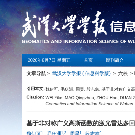
2026年8月7日 星期五
首页
期刊简介
文章导航
>
武汉大学学报 ( 信息科学版)
> 六校 > 
引用本文:
魏伊可, 毛庆洲, 周昊, 段志鑫. 基于非对称广义
Citation:
WEI Yike, MAO Qingzhou, ZHOU Hao, DUAN Zhix
Geomatics and Information Science of Wuhan U
基于非对称广义高斯函数的激光雷达多
1
1,2
1
1
魏伊可
,
毛庆洲
,
周昊
,
段志鑫