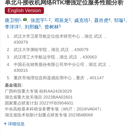
单北斗接收机网络RTK增强定位服务性能分析
English Version
1
,
1, 2
3
1
4
1
唐卫明
,
张思宇
,
邓辰龙
,
戚克培
,
聂肖虎
,
邹璇
,
1
5
5
李洋洋
,
刘邢巍
,
曾树林
1.
武汉大学卫星导航定位技术研究中心，湖北 武汉 ，
430079
2.
武汉大学测绘学院，湖北 武汉 ，430079
3.
武汉理工大学航运学院，湖北 武汉 ，430063
4.
中国石化销售股份有限公司华中分公司，湖北 武汉 ，
430015
5.
重庆市地理信息和遥感应用中心，重庆 ，401147
基金项目:
广西科技重大专项
桂科AA24263029
湖北省重大攻关项目
2023BAA02601
国家重点研发计划
2022YFB3904601
中央高校基本科研业务费专项（WUT：2024IVA047）
湖北省技术创新计划重点研发专项
2023BAB068
详细信息