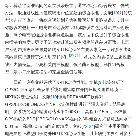
标计算获得基准站间的双差残余误差，通常称之为综合误差。传统
方法一般通过线性插值获取用户位置处的综合误差，文献[
19
]对传统
方法进行了改进，将综合误差划分为弥散误差和非弥散误差，其中
弥散误差包括一阶电离层延迟误差，非弥散误差包括对流层延迟误
差、高阶电离层延迟误差和轨道误差，该方法不仅提升了综合误差
内插法的精度，更便于流动站计算出所有频率的误差改正数。电离
层延迟内插改正效果是影响NRTK定位的主要因素之一，许多学者对
[
20
-
21
]
其内插模型进行了深入研究和探讨
，常见的内插模型主要包括
线性内插模型、距离相关内插模型、低阶曲面模型、线性组合模
型、最小二乘配置模型和克里金插值法等。
目前，许多文献评估了NRTK定位性能。文献[
9
]比较分析了
GPS/Galileo紧组合及单系统处理策略在开阔环境及遮挡环境下
NRTK的定位性能；文献[
10
]使用DREAMNET软件对
GPS/BDS/GLONASS的NRTK定位性能进行了深入分析，结果表
明，多系统的定位精度可达水平0.006 m、高程0.015 m，不依赖
GPS系统的BDS和BDS/GLONASS在内的6种组合方式皆可达到水平
0.01 m、高程0.025 m的定位精度；文献[
22
-
24
]研究了使用不同的
电离层矫正模型用于提升NRTK的定位性能。以上研究主要针对多系