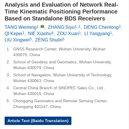
Analysis and Evaluation of Network Real-
Time Kinematic Positioning Performance
Based on Standalone BDS Receivers
1
,
1, 2
3
TANG Weiming
,
ZHANG Siyu
,
DENG Chenlong
,
1
4
1
1
QI Kepei
,
NIE Xiaohu
,
ZOU Xuan
,
LI Yangyang
,
5
5
LIU Xingwei
,
ZENG Shulin
1.
GNSS Research Center, Wuhan University, Wuhan
430079, China
2.
School of Geodesy and Geomatics, Wuhan University,
Wuhan 430079, China
3.
School of Navigation, Wuhan University of Technology,
Wuhan 430063, China
4.
Central China Branch of SINOPEC Sales Co., Ltd.,
Wuhan 430015, China
5.
Chongqing Geomatics and Remote Sensing Center,
Chongqing 401147, China
Article Text (Baidu Translation)