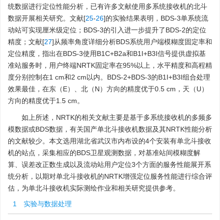
统数据进行定位性能分析，已有许多文献使用多系统接收机的北斗
数据开展相关研究。文献[
25
-
26
]的实验结果表明，BDS-3单系统流
动站可实现厘米级定位；BDS-3的引入进一步提升了BDS-2的定位
精度；文献[
27
]从频率角度详细分析BDS系统用户端模糊度固定率和
定位精度，指出在BDS-3使用B1C+B2a和B1I+B3I信号提供虚拟基
准站服务时，用户终端NRTK固定率在95%以上，水平精度和高程精
度分别控制在1 cm和2 cm以内。BDS-2+BDS-3的B1I+B3I组合处理
效果最佳，在东（E）、北（N）方向的精度优于0.5 cm，天（U）
方向的精度优于1.5 cm。
如上所述，NRTK的相关文献主要是基于多系统接收机的多频多
模数据或BDS数据，有关国产单北斗接收机数据及其NRTK性能分析
的文献较少。本文选用湖北省武汉市内布设的4个安装有单北斗接收
机的站点，采集相应的BDS卫星观测数据，对基准站间模糊度解
算、误差改正数生成以及流动站用户定位3个方面的服务性能展开系
统分析，以期对单北斗接收机的NRTK增强定位服务性能进行综合评
估，为单北斗接收机实际测绘作业和相关研究提供参考。
1 实验与数据处理