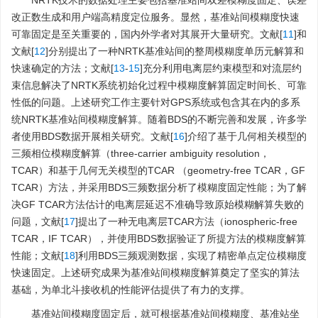
NRTK技术的数据处理主要包括基准站间双差模糊度固定、误差
改正数生成和用户端高精度定位服务。显然，基准站间模糊度快速
可靠固定是至关重要的，国内外学者对其展开大量研究。文献[
11
]和
文献[
12
]分别提出了一种NRTK基准站间的整周模糊度单历元解算和
快速确定的方法；文献[
13
-
15
]充分利用电离层约束模型和对流层约
束信息解决了NRTK系统初始化过程中模糊度解算固定时间长、可靠
性低的问题。上述研究工作主要针对GPS系统或包含其在内的多系
统NRTK基准站间模糊度解算。随着BDS的不断完善和发展，许多学
者使用BDS数据开展相关研究。文献[
16
]介绍了基于几何相关模型的
三频相位模糊度解算（three-carrier ambiguity resolution，
TCAR）和基于几何无关模型的TCAR （geometry-free TCAR，GF
TCAR）方法，并采用BDS三频数据分析了模糊度固定性能；为了解
决GF TCAR方法估计的电离层延迟不准确导致原始模糊解算失败的
问题，文献[
17
]提出了一种无电离层TCAR方法（ionospheric-free
TCAR，IF TCAR），并使用BDS数据验证了所提方法的模糊度解算
性能；文献[
18
]利用BDS三频观测数据，实现了精密单点定位模糊度
快速固定。上述研究成果为基准站间模糊度解算奠定了坚实的算法
基础，为单北斗接收机的性能评估提供了有力的支撑。
基准站间模糊度固定后，就可根据基准站间模糊度、基准站坐