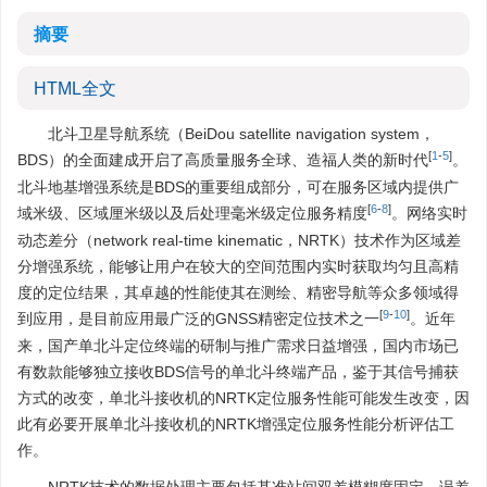
摘要
HTML全文
北斗卫星导航系统（BeiDou satellite navigation system，
[
1
-
5
]
BDS）的全面建成开启了高质量服务全球、造福人类的新时代
。
北斗地基增强系统是BDS的重要组成部分，可在服务区域内提供广
[
6
-
8
]
域米级、区域厘米级以及后处理毫米级定位服务精度
。网络实时
动态差分（network real-time kinematic，NRTK）技术作为区域差
分增强系统，能够让用户在较大的空间范围内实时获取均匀且高精
度的定位结果，其卓越的性能使其在测绘、精密导航等众多领域得
[
9
-
10
]
到应用，是目前应用最广泛的GNSS精密定位技术之一
。近年
来，国产单北斗定位终端的研制与推广需求日益增强，国内市场已
有数款能够独立接收BDS信号的单北斗终端产品，鉴于其信号捕获
方式的改变，单北斗接收机的NRTK定位服务性能可能发生改变，因
此有必要开展单北斗接收机的NRTK增强定位服务性能分析评估工
作。