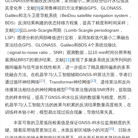
GLONASS所有频段反演结果，采用最小二乘法联合估计水位值及
其变化率；文献[
9
]采用鲁棒回归方法求解由GPS、GLONASS、
Galileo和北斗卫星导航系统（BeiDou satellite navigation system，
BDS）反演结果构建的状态转移方程集，提高了精度和时间采样；
文献[
10
]以Lomb-Scargle周期（Lomb-Scargle periodogram，
LSP）图谱分析的局部峰值进行定权，采用加权迭代最小二乘融合
算法结合GPS、GLONASS、Galileo和BDS 4个系统信噪比
（signal-to-noise ratio， SNR）观测数据，以10 min时间分辨率检
索测站BRST的潮汐结果。文献[
11
]发现了多频多系统反演序列间的
频间偏差与信号波长线性相关，进一步提出了顾及频间偏差的多系
统融合方法。在机器学习/人工智能辅助GNSS-IR算法方面，学者们
[
12
]
[
13
]
通过循环神经网络
、Transformer神经网络
、遗传算法和反向
[
14
]
传播算法相结合的神经网络模型
等算法预训练SNR序列，提取隐
含的样本特征，提高了GNSS-IR水位反演的数据量与精度。然而，
机器学习/人工智能方法的效果与积累的反演结果数量高度相关，在
训练样本较小时，模型易出现过拟合现象，导致结果失真。
丰富可靠的卫星弧段检索值是保证GNSS-IR水位监测精度的关
[
15
]
键。随着应用场景更加泛在，水面反射区域狭小的河流
、日际水
位波动变化的抽水蓄能电站等场景下，经水面反射的多路径信号较