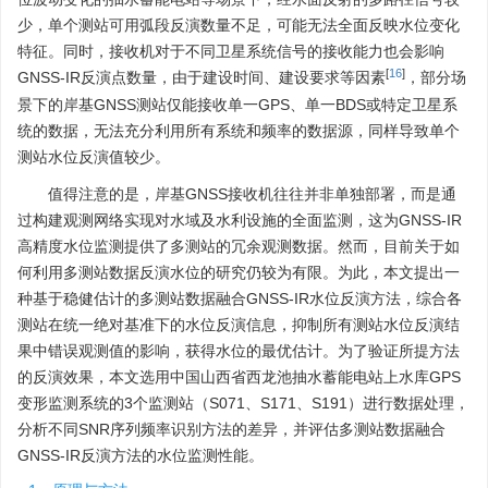
少，单个测站可用弧段反演数量不足，可能无法全面反映水位变化
特征。同时，接收机对于不同卫星系统信号的接收能力也会影响
[
16
]
GNSS-IR反演点数量，由于建设时间、建设要求等因素
，部分场
景下的岸基GNSS测站仅能接收单一GPS、单一BDS或特定卫星系
统的数据，无法充分利用所有系统和频率的数据源，同样导致单个
测站水位反演值较少。
值得注意的是，岸基GNSS接收机往往并非单独部署，而是通
过构建观测网络实现对水域及水利设施的全面监测，这为GNSS-IR
高精度水位监测提供了多测站的冗余观测数据。然而，目前关于如
何利用多测站数据反演水位的研究仍较为有限。为此，本文提出一
种基于稳健估计的多测站数据融合GNSS-IR水位反演方法，综合各
测站在统一绝对基准下的水位反演信息，抑制所有测站水位反演结
果中错误观测值的影响，获得水位的最优估计。为了验证所提方法
的反演效果，本文选用中国山西省西龙池抽水蓄能电站上水库GPS
变形监测系统的3个监测站（S071、S171、S191）进行数据处理，
分析不同SNR序列频率识别方法的差异，并评估多测站数据融合
GNSS-IR反演方法的水位监测性能。