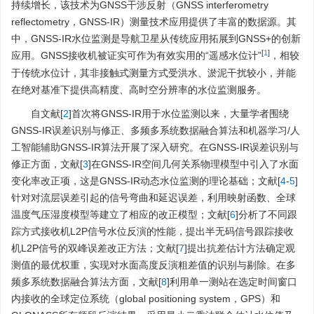
持续增长，该技术为GNSS干涉反射（GNSS interferometry
reflectometry，GNSS-IR）测量技术应用提供了丰富的数据源。其
中，GNSS-IR水位监测是导航卫星从传统应用拓展到GNSS+的创新
[
1
]
应用。GNSS接收机被证实可作为有效实用的“遥感水位计”
，相较
于传统水位计，其非接触式测量方式受洪水、淤泥干扰较小，并能
在绝对基准下提供高精度、高时空分辨率的水位监测服务。
自文献[
2
]首次将GNSS-IR用于水位监测以来，大量学者围绕
GNSS-IR误差识别与修正、多频多系统数据融合算法和机器学习/人
工智能辅助GNSS-IR算法开展了深入研究。在GNSS-IR误差识别与
修正方面，文献[
3
]在GNSS-IR空间几何关系物理模型中引入了水面
变化率改正项，这是GNSS-IR动态水位监测的理论基础；文献[
4
-
5
]
针对对流层误差引起的信号弯曲和延迟误差，利用映射函数、全球
温度气压湿度模型等建立了相应的改正模型；文献[
6
]分析了不同跟
踪方式接收机L2P信号水位反演的性能，提出半无码信号跟踪接收
机L2P信号的双峰误差改正方法；文献[
7
]提出抗差估计方法确定观
测值的最优权重，实现对水面高度反演粗差值的识别与剔除。在多
频多系统数据融合算法方面，文献[
8
]利用单一测站在选定时间窗口
内接收的全球定位系统（global positioning system，GPS）和