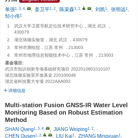
1, 3, 4
,
1, 2
1, 2
,
,
1
1
单强
,
姜卫平
,
陈渠森
,
刘凯
,
张明远
,
1
邹小伟
1.
武汉大学卫星导航定位技术研究中心，湖北 武汉 ，
430079
2.
湖北珞珈实验室，湖北 武汉 ，430079
3.
常州市测绘院，江苏 常州 ，213003
4.
常州市地理信息智能技术中心，江苏 常州 ，213003
基金项目:
武汉市知识创新专项基础研究项目
2022010801010107
湖北珞珈实验室开放基金
220100048
湖北省科技重大专项
2022AAA002
详细信息
Multi-station Fusion GNSS-IR Water Level
Monitoring Based on Robust Estimation
Method
1, 3, 4
,
1, 2
SHAN Qiang
,
JIANG Weiping
,
1, 2
,
,
1
1
CHEN Qusen
,
LIU Kai
,
ZHANG Mingyuan
,