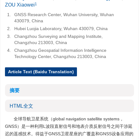
1
ZOU Xiaowei
1.
GNSS Research Center, Wuhan University, Wuhan
430079, China
2.
Hubei Luojia Laboratory, Wuhan 430079, China
3.
Changzhou Surveying and Mapping Institute,
Changzhou 213003, China
4.
Changzhou Geospatial Information Intelligence
Technology Center, Changzhou 213003, China
Article Text (Baidu Translation)
摘要
HTML全文
全球导航卫星系统（global navigation satellite systems，
GNSS）是一种利用L波段直射信号和地表介质反射信号之间干涉延
迟的遥感技术。得益于GNSS卫星星座的广覆盖和GNSS设备应用的