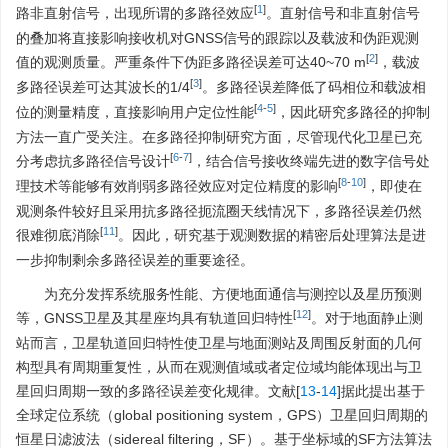
[
1
]
路非直射信号，出现所谓的多路径效应
。直射信号和非直射信号
的叠加将直接影响接收机对GNSS信号的跟踪以及载波和伪距观测
[
2
]
值的观测质量。严重条件下伪距多路径误差可达40~70 m
，载波
[
3
]
多路径误差可达其波长的1/4
。多路径误差降低了码相位和载波相
[
4
-
5
]
位的测量精度，直接影响用户定位性能
，因此研究多路径的抑制
方法一直广受关注。在多路径抑制研究方面，尽管现代化卫星已充
[
6
-
7
]
分考虑抗多路径信号设计
，结合信号接收终端先进的数字信号处
[
8
-
10
]
理技术等能够有效削弱多路径效应对定位精度的影响
，即使在
观测条件较好且采用抗多路径扼流圈天线情况下，多路径误差仍然
[
11
]
很难彻底消除
。因此，研究基于观测数据的精密后处理算法是进
一步抑制剩余多路径误差的重要途径。
为充分发挥系统服务性能、方便地面通信与测控以及星历预测
[
12
]
等，GNSS卫星及其星座均具有轨道回归特性
。对于地面静止测
站而言，卫星轨道回归特性使卫星与地面测站及周围反射面的几何
构型具有周期重复性，从而在观测值域或者定位域均能体现出与卫
星回归周期一致的多路径误差变化规律。文献[
13
-
14
]据此提出基于
全球定位系统（global positioning system，GPS）卫星回归周期的
恒星日滤波法（sidereal filtering，SF）。基于坐标域的SF方法算法