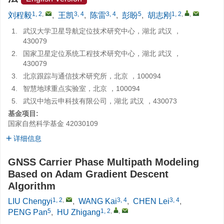
1, 2
,
3, 4
3, 4
5
1, 2
,
,
刘程毅
,
王凯
,
陈雷
,
彭盼
,
胡志刚
1.
武汉大学卫星导航定位技术研究中心，湖北 武汉 ，
430079
2.
国家卫星定位系统工程技术研究中心，湖北 武汉 ，
430079
3.
北京跟踪与通信技术研究所，北京 ，100094
4.
智慧地球重点实验室，北京 ，100094
5.
武汉中地云申科技有限公司，湖北 武汉 ，430073
基金项目:
国家自然科学基金
42030109
详细信息
GNSS Carrier Phase Multipath Modeling
Based on Adam Gradient Descent
Algorithm
1, 2
,
3, 4
3, 4
LIU Chengyi
,
WANG Kai
,
CHEN Lei
,
5
1, 2
,
,
PENG Pan
,
HU Zhigang