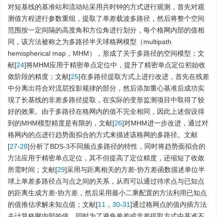
对短基线的基准站和流动站采用共时钟的方式进行观测，首先对观
测值方程进行参数重组，提取了单差载波多路径，然后将整个空间
范围按一定间隔的高度角和方位角进行划分，每个格网内部的值相
同，该方法被称之为多路径半天球格网模型（multipath
hemispherical map，MHM），形成了关于多路径的空间模型；文
献[
24
]将MHM应用于精密单点定位中，提升了精密单点定位初始收
敛阶段的精度；文献[
25
]在多路径提取方式上进行改进，首先在残差
中分离出符合对流层投影规律的部分，然后添加重心基准后成功实
现了长基线的非差多路径提取，在实际的变形监测项目中取得了较
好的效果。由于多路径在格网内的值不完全相同，因此上述假设得
到的MHM模型精度是有限的，文献[
26
]对MHM进一步改进，通过对
格网内的点进行趋势面拟合的方式来描述该格网的多路径。文献
[
27
-
28
]分析了BDS-3不同频点多路径的特性，同时将趋势面拟合的
方法应用于精密单点定位，其不但提高了定位精度，还缩短了收敛
所需时间；文献[
29
]采用与距离相关的方差⁃协方差函数描述单位半
球上单差多路径点与点之间的关系，从而可以通过待求点与已知点
的距离生成方差⁃协方差，然后采用最小二乘配置的方法利用已知点
的值推估求解未知点值；文献[
11
，
30
-
31
]通过格网点的值内插方法
去计算格网内部的值，同时为了避免单差或非差提取方式中基准不