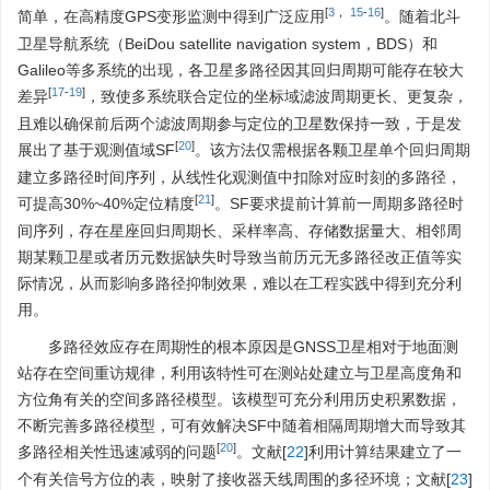
[
3
，
15
-
16
]
简单，在高精度GPS变形监测中得到广泛应用
。随着北斗
卫星导航系统（BeiDou satellite navigation system，BDS）和
Galileo等多系统的出现，各卫星多路径因其回归周期可能存在较大
[
17
-
19
]
差异
，致使多系统联合定位的坐标域滤波周期更长、更复杂，
且难以确保前后两个滤波周期参与定位的卫星数保持一致，于是发
[
20
]
展出了基于观测值域SF
。该方法仅需根据各颗卫星单个回归周期
建立多路径时间序列，从线性化观测值中扣除对应时刻的多路径，
[
21
]
可提高30%~40%定位精度
。SF要求提前计算前一周期多路径时
间序列，存在星座回归周期长、采样率高、存储数据量大、相邻周
期某颗卫星或者历元数据缺失时导致当前历元无多路径改正值等实
际情况，从而影响多路径抑制效果，难以在工程实践中得到充分利
用。
多路径效应存在周期性的根本原因是GNSS卫星相对于地面测
站存在空间重访规律，利用该特性可在测站处建立与卫星高度角和
方位角有关的空间多路径模型。该模型可充分利用历史积累数据，
不断完善多路径模型，可有效解决SF中随着相隔周期增大而导致其
[
20
]
多路径相关性迅速减弱的问题
。文献[
22
]利用计算结果建立了一
个有关信号方位的表，映射了接收器天线周围的多径环境；文献[
23
]