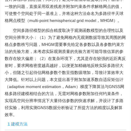
一致的问题，直接采用双差残差并附加约束条件求解格网点的值，
可使整个空间处于同一基准上，并将这种方法命名为多路径半天球
格网点模型（multi-point hemispherical grid model，MHGM）。
空间多路径模型的拟合精度取决于观测函数模型的合理性以及
空间分辨率大小：（1）为了避免网格内无观测数据导致其周围的网
格点参数秩亏问题，MHGM需要事先给定各参数以及各参数约束方
法的先验方差，未考虑实际观测质量的先验方差可能导致估算的参
数存在较大偏差；（2）在复杂环境下，尤其是存在较强的近距离反
射时，要求网格密度越高越好，以便更加精确地反映实际多路径大
小，但随之引起待估网格参数个数呈指数级增加，导致计算效率大
大降低。针对以上问题，本文提出基于附加加速系数自适应矩估计
（adaptive moment estimation，Adam）梯度下降算法与GNSS网
格多路径建模相结合的方法，无需对网格参数附加任何约束条件，
实现高空间分辨率情况下大量待估参数的快速求解，并设计了多路
径实验，利用实测GNSS数据分析验证了所提方法的精度以及解算
效率。
1 建模方法