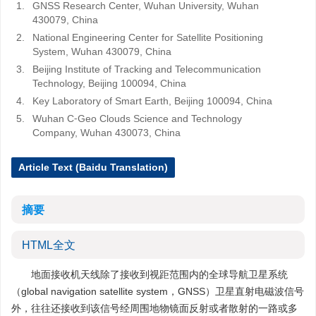
1.
GNSS Research Center, Wuhan University, Wuhan
430079, China
2.
National Engineering Center for Satellite Positioning
System, Wuhan 430079, China
3.
Beijing Institute of Tracking and Telecommunication
Technology, Beijing 100094, China
4.
Key Laboratory of Smart Earth, Beijing 100094, China
5.
Wuhan C⁃Geo Clouds Science and Technology
Company, Wuhan 430073, China
Article Text (Baidu Translation)
摘要
HTML全文
地面接收机天线除了接收到视距范围内的全球导航卫星系统
（global navigation satellite system，GNSS）卫星直射电磁波信号
外，往往还接收到该信号经周围地物镜面反射或者散射的一路或多