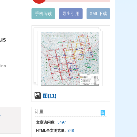
手机阅读
导出引用
XML下载
us
ina
图(11)
计量
)
文章访问数:
3497
HTML全文浏览量:
348