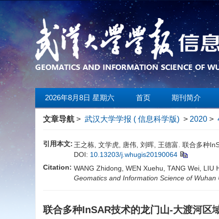
2026年8月8日 星期六
首页
期刊简介
文章导航
>
武汉大学学报 ( 信息科学版)
>
2020
>
引用本文:
王之栋, 文学虎, 唐伟, 刘晖, 王德富. 联合多种InS
DOI:
10.13203/j.whugis20190064
Citation:
WANG Zhidong, WEN Xuehu, TANG Wei, LIU Hui
Geomatics and Information Science of Wuhan U
联合多种InSAR技术的龙门山-大渡河