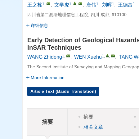
1
,
1
,
,
1
1
1
王之栋
,
文学虎
,
唐伟
,
刘晖
,
王德富
四川省第二测绘地理信息工程院, 四川 成都, 610100
详细信息
Early Detection of Geological Hazar
InSAR Techniques
1
,
1
,
,
WANG Zhidong
,
WEN Xuehu
,
TANG W
The Second Institute of Surveying and Mapping Geograp
More Information
Article Text (Baidu Translation)
摘要
摘要
相关文章