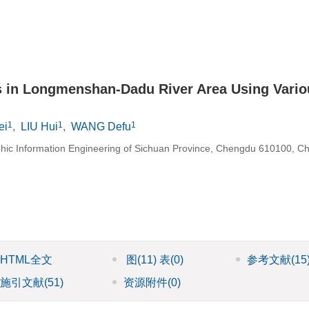
ds in Longmenshan-Dadu River Area Using Vario
1
1
1
ei
,
LIU Hui
,
WANG Defu
hic Information Engineering of Sichuan Province, Chengdu 610100, Ch
HTML全文
图
(11)
表
(0)
参考文献
(15
施引文献
(51)
资源附件
(0)