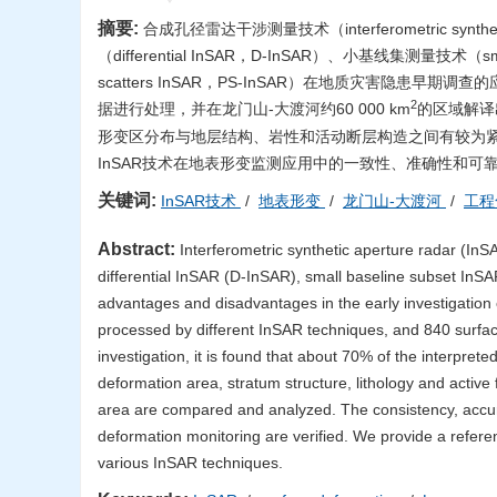
摘要:
合成孔径雷达干涉测量技术（interferometric syn
（differential InSAR，D-InSAR）、小基线集测量技术（sm
scatters InSAR，PS-InSAR）在地质灾害隐患早期调查
2
据进行处理，并在龙门山-大渡河约60 000 km
的区域解译
形变区分布与地层结构、岩性和活动断层构造之间有较为紧
InSAR技术在地表形变监测应用中的一致性、准确性和可
关键词:
InSAR技术
/
地表形变
/
龙门山-大渡河
/
工程
Abstract:
Interferometric synthetic aperture radar (In
differential InSAR (D-InSAR), small baseline subset I
advantages and disadvantages in the early investigatio
processed by different InSAR techniques, and 840 surfa
investigation, it is found that about 70% of the interpret
deformation area, stratum structure, lithology and active 
area are compared and analyzed. The consistency, accuracy
deformation monitoring are verified. We provide a referen
various InSAR techniques.