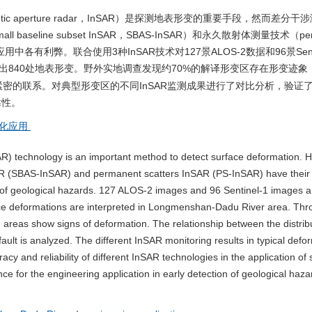
thetic aperture radar，InSAR）是探测地表形变的重要手段，然而差分
all baseline subset InSAR，SBAS-InSAR）和永久散射体测量技术（per
的应用中各有利弊。联合使用3种InSAR技术对127景ALOS-2数据和96景Senti
出840处地表形变。野外实地调查发现约70%的解译形变区存在形变迹象
密的联系。对典型形变区的不同InSAR监测成果进行了对比分析，验证
靠性。
化应用
SAR) technology is an important method to detect surface deformation. 
nSAR (SBAS-InSAR) and permanent scatters InSAR (PS-InSAR) have thei
n of geological hazards. 127 ALOS-2 images and 96 Sentinel-1 images a
ce deformations are interpreted in Longmenshan-Dadu River area. Thro
ed areas show signs of deformation. The relationship between the distrib
fault is analyzed. The different InSAR monitoring results in typical defo
 and reliability of different InSAR technologies in the application of 
ce for the engineering application in early detection of geological haza