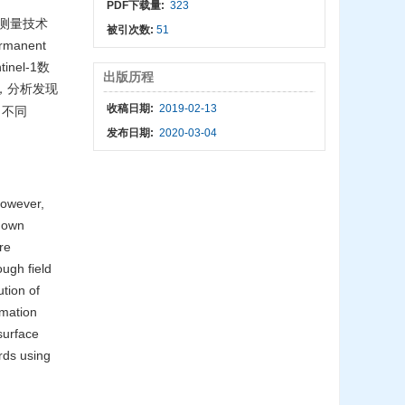
PDF下载量:
323
干涉测量技术
被引次数:
51
manent
nel-1数
出版历程
，分析发现
收稿日期:
2019-02-13
了不同
发布日期:
2020-03-04
However,
r own
re
ugh field
ution of
rmation
surface
rds using